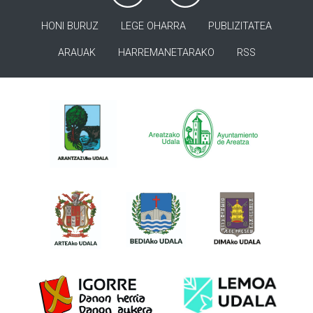
HONI BURUZ
LEGE OHARRA
PUBLIZITATEA
ARAUAK
HARREMANETARAKO
RSS