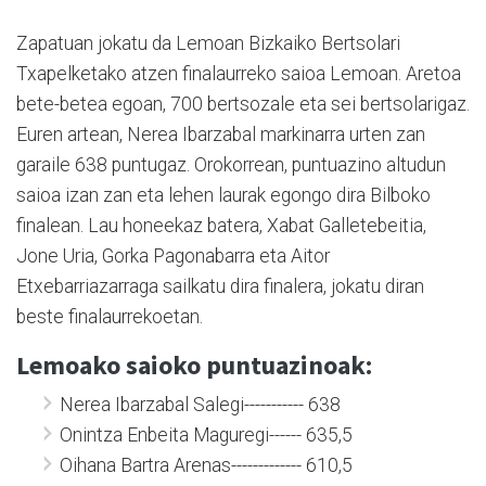
Zapatuan jokatu da Lemoan Bizkaiko Bertsolari
Txapelketako atzen finalaurreko saioa Lemoan. Aretoa
bete-betea egoan, 700 bertsozale eta sei bertsolarigaz.
Euren artean, Nerea Ibarzabal markinarra urten zan
garaile 638 puntugaz. Orokorrean, puntuazino altudun
saioa izan zan eta lehen laurak egongo dira Bilboko
finalean. Lau honeekaz batera, Xabat Galletebeitia,
Jone Uria, Gorka Pagonabarra eta Aitor
Etxebarriazarraga sailkatu dira finalera, jokatu diran
beste finalaurrekoetan.
Lemoako saioko puntuazinoak:
Nerea Ibarzabal Salegi----------- 638
Onintza Enbeita Maguregi------ 635,5
Oihana Bartra Arenas------------- 610,5