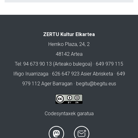
ZERTU Kultur Elkartea
Herriko Plaza, 24, 2
48142 Artea
Tel: 94 673 90 13 (Arteako bulegoa) · 649 979 115
Iñigo Iruarrizaga · 626 647 923 Asier Abrisketa · 649
979 112 Ager Barragan ·
begitu@begitu.eus
Codesyntaxek garatua