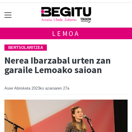
LEMOA
BERTSOLARITZEA
Nerea Ibarzabal urten zan
garaile Lemoako saioan
Asier Abrisketa
2023ko azaroaren 27a