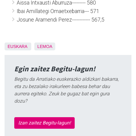
Aissa Intxausti Aburruza--------- 580
Ibai Amillategi Omaetxebarria--- 571
Josune Aramendi Perez------------ 567,5
EUSKARA
LEMOA
Egin zaitez Begitu-lagun!
Begitu da Arratiako euskerazko aldizkari bakarra,
eta zu bezalako irakurleen babesa behar dau
aurrera egiteko. Zeuk be gugaz bat egin gura
dozu?
Izan zaitez Begitu-lagun!