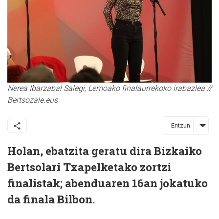
Nerea Ibarzabal Salegi, Lemoako finalaurrekoko irabazlea //
Bertsozale.eus
Entzun
Holan, ebatzita geratu dira Bizkaiko
Bertsolari Txapelketako zortzi
finalistak; abenduaren 16an jokatuko
da finala Bilbon.