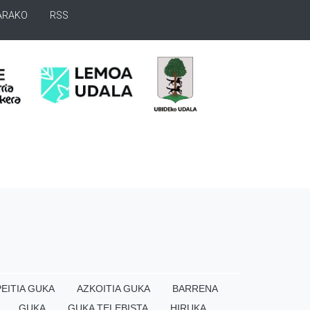
ARAKO
RSS
EITIA GUKA
AZKOITIA GUKA
BARRENA
GUKA
GUKA TELEBISTA
HIRUKA