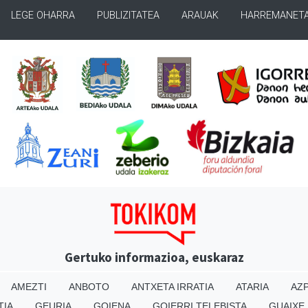
LEGE OHARRA
PUBLIZITATEA
ARAUAK
HARREMANET
Gertuko informazioa, euskaraz
AMEZTI
ANBOTO
ANTXETA IRRATIA
ATARIA
AZP
TIA
GEURIA
GOIENA
GOIERRI TELEBISTA
GUAIXE