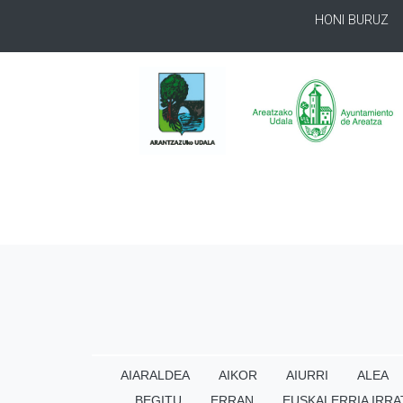
HONI BURUZ
AIARALDEA
AIKOR
AIURRI
ALEA
BEGITU
ERRAN
EUSKALERRIA IRRA