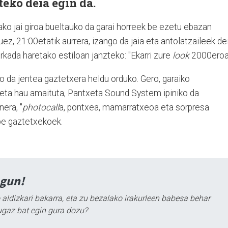
ateko deia egin da.
o jai giroa bueltauko da garai horreek be ezetu ebazan
, 21:00etatik aurrera, izango da jaia eta antolatzaileek de
rkada haretako estiloan janzteko: "Ekarri zure
look
2000eroa!
go da jentea gaztetxera heldu orduko. Gero, garaiko
ta hau amaituta, Pantxeta Sound System ipiniko da
era, "
photocall
a, pontxea, mamarratxeoa eta sorpresa
be gaztetxekoek.
agun!
 aldizkari bakarra, eta zu bezalako irakurleen babesa behar
ugaz bat egin gura dozu?