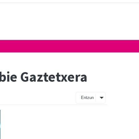
bie Gaztetxera
Entzun