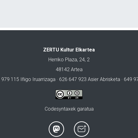
ZERTU Kultur Elkartea
Herriko Plaza, 24, 2
48142 Artea
 979 115 Iñigo Iruarrizaga · 626 647 923 Asier Abrisketa · 649 
Codesyntaxek garatua