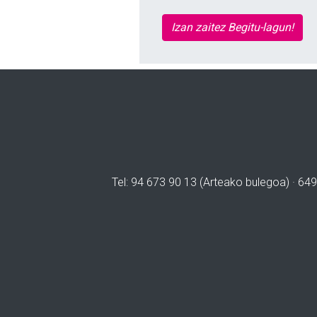
Izan zaitez Begitu-lagun!
Tel: 94 673 90 13 (Arteako bulegoa) · 649