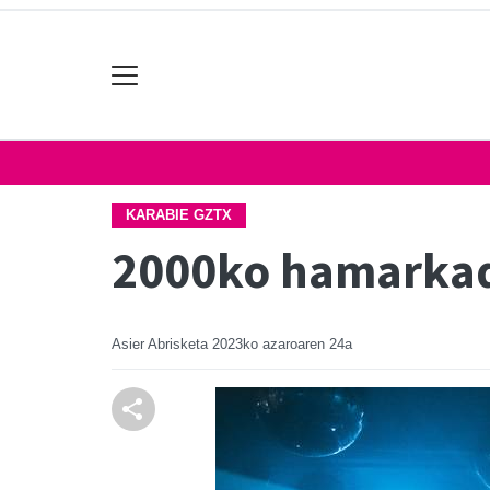
KARABIE GZTX
2000ko hamarkade
Asier Abrisketa
2023ko azaroaren 24a