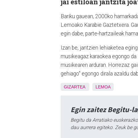
jai estiloan jantzita jo
Bariku gauean, 2000ko hamarkadak
Lemoako Karabie Gaztetxera. Gauez
egin dabe, parte-hartzaileak hama
Izan be, jantzien lehiaketea egin
musikeagaz karaokea egongo da e
musikearen arduran. Horrezaz gain
gehiago" egongo dirala azaldu da
GIZARTEA
LEMOA
Egin zaitez Begitu-l
Begitu da Arratiako euskerazko
dau aurrera egiteko. Zeuk be g