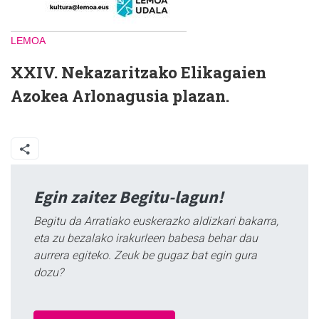
LEMOA
XXIV. Nekazaritzako Elikagaien
Azokea Arlonagusia plazan.
Egin zaitez Begitu-lagun!
Begitu da Arratiako euskerazko aldizkari bakarra,
eta zu bezalako irakurleen babesa behar dau
aurrera egiteko. Zeuk be gugaz bat egin gura
dozu?