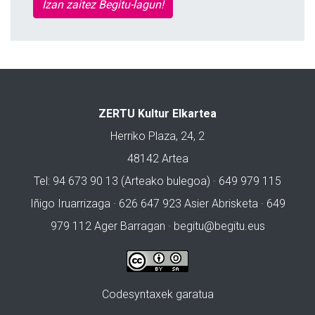
Izan zaitez Begitu-lagun!
ZERTU Kultur Elkartea
Herriko Plaza, 24, 2
48142 Artea
Tel: 94 673 90 13 (Arteako bulegoa) · 649 979 115
Iñigo Iruarrizaga · 626 647 923 Asier Abrisketa · 649
979 112 Ager Barragan ·
begitu@begitu.eus
Codesyntaxek garatua