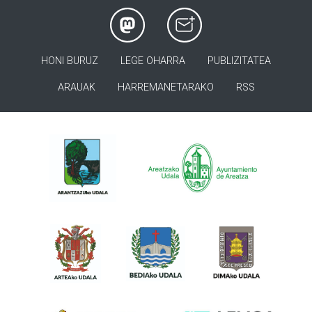
HONI BURUZ
LEGE OHARRA
PUBLIZITATEA
ARAUAK
HARREMANETARAKO
RSS