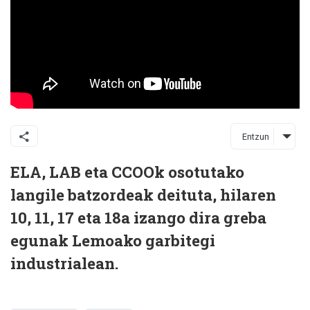
Entzun
ELA, LAB eta CCOOk osotutako
langile batzordeak deituta, hilaren
10, 11, 17 eta 18a izango dira greba
egunak Lemoako garbitegi
industrialean.