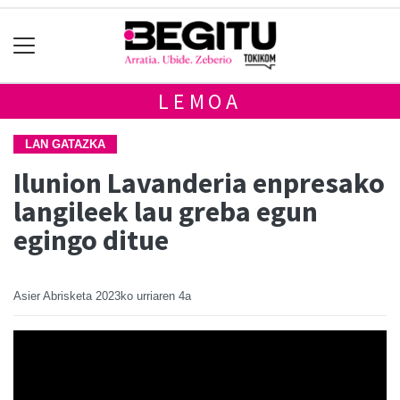
LEMOA
LAN GATAZKA
Ilunion Lavanderia enpresako
langileek lau greba egun
egingo ditue
Asier Abrisketa
2023ko urriaren 4a