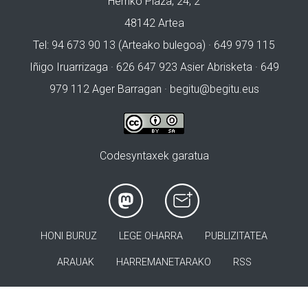
Herriko Plaza, 24, 2
48142 Artea
Tel: 94 673 90 13 (Arteako bulegoa) · 649 979 115
Iñigo Iruarrizaga · 626 647 923 Asier Abrisketa · 649
979 112 Ager Barragan ·
begitu@begitu.eus
Codesyntaxek garatua
HONI BURUZ
LEGE OHARRA
PUBLIZITATEA
ARAUAK
HARREMANETARAKO
RSS