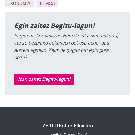
EKONOMIA
LEMOA
Egin zaitez Begitu-lagun!
Begitu da Arratiako euskerazko aldizkari bakarra,
eta zu bezalako irakurleen babesa behar dau
aurrera egiteko. Zeuk be gugaz bat egin gura
dozu?
Izan zaitez Begitu-lagun!
ZERTU Kultur Elkartea