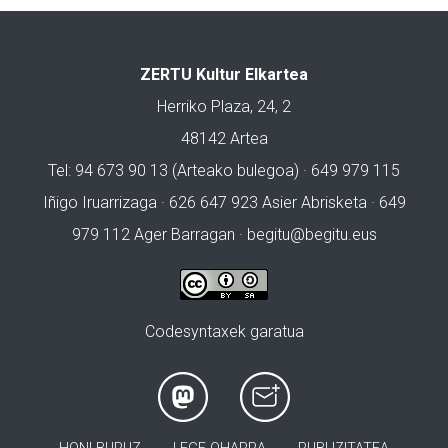
ZERTU Kultur Elkartea
Herriko Plaza, 24, 2
48142 Artea
Tel: 94 673 90 13 (Arteako bulegoa) · 649 979 115
Iñigo Iruarrizaga · 626 647 923 Asier Abrisketa · 649
979 112 Ager Barragan ·
begitu@begitu.eus
Codesyntaxek garatua