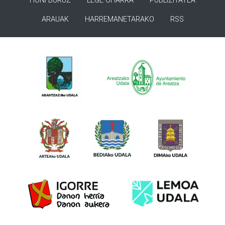
HONI BURUZ
LEGE OHARRA
PUBLIZITATEA
ARAUAK
HARREMANETARAKO
RSS