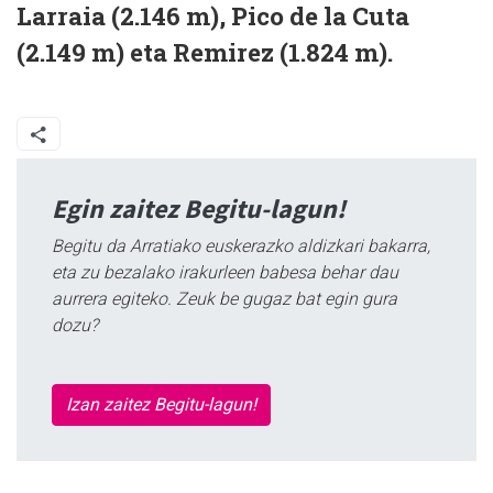
Larraia (2.146 m), Pico de la Cuta
(2.149 m) eta Remirez (1.824 m).
Egin zaitez Begitu-lagun!
Begitu da Arratiako euskerazko aldizkari bakarra,
eta zu bezalako irakurleen babesa behar dau
aurrera egiteko. Zeuk be gugaz bat egin gura
dozu?
Izan zaitez Begitu-lagun!