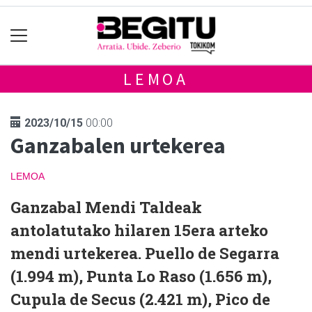
LEMOA
2023/10/15
00:00
Ganzabalen urtekerea
LEMOA
Ganzabal Mendi Taldeak
antolatutako hilaren 15era arteko
mendi urtekerea. Puello de Segarra
(1.994 m), Punta Lo Raso (1.656 m),
Cupula de Secus (2.421 m), Pico de