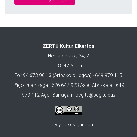
ZERTU Kultur Elkartea
Herriko Plaza, 24, 2
48142 Artea
Tel: 94 673 90 13 (Arteako bulegoa) · 649 979 115
Iñigo Iruarrizaga · 626 647 923 Asier Abrisketa · 649
979 112 Ager Barragan ·
begitu@begitu.eus
Codesyntaxek garatua