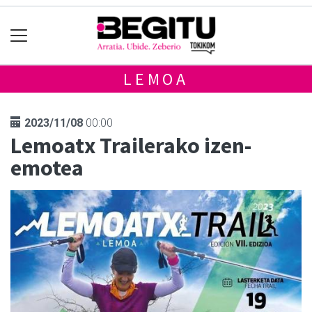
LEMOA
2023/11/08
00:00
Lemoatx Trailerako izen-
emotea