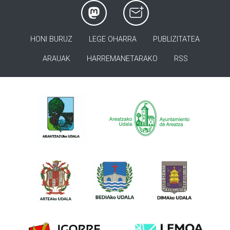
HONI BURUZ
LEGE OHARRA
PUBLIZITATEA
ARAUAK
HARREMANETARAKO
RSS