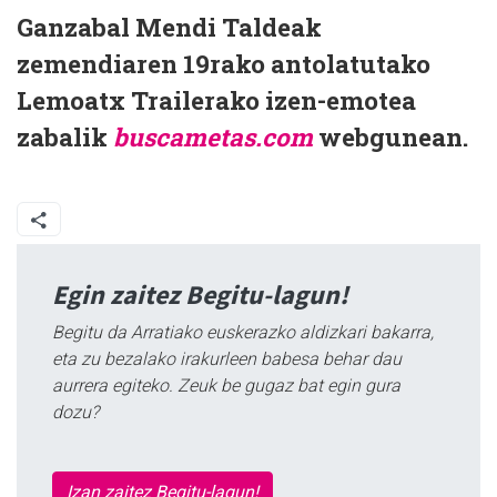
Ganzabal Mendi Taldeak
zemendiaren 19rako antolatutako
Lemoatx Trailerako izen-emotea
zabalik
buscametas.com
webgunean.
Egin zaitez Begitu-lagun!
Begitu da Arratiako euskerazko aldizkari bakarra,
eta zu bezalako irakurleen babesa behar dau
aurrera egiteko. Zeuk be gugaz bat egin gura
dozu?
Izan zaitez Begitu-lagun!