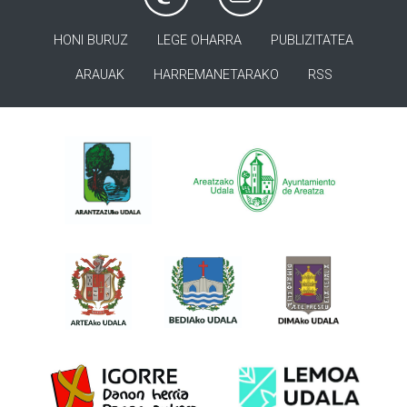
HONI BURUZ
LEGE OHARRA
PUBLIZITATEA
ARAUAK
HARREMANETARAKO
RSS