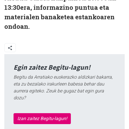
13:30era, informazino puntua eta
materialen banaketea estankoaren
ondoan.
Egin zaitez Begitu-lagun!
Begitu da Arratiako euskerazko aldizkari bakarra,
eta zu bezalako irakurleen babesa behar dau
aurrera egiteko. Zeuk be gugaz bat egin gura
dozu?
Izan zaitez Begitu-lagun!