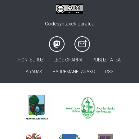
Codesyntaxek garatua
HONI BURUZ
LEGE OHARRA
PUBLIZITATEA
ARAUAK
HARREMANETARAKO
RSS