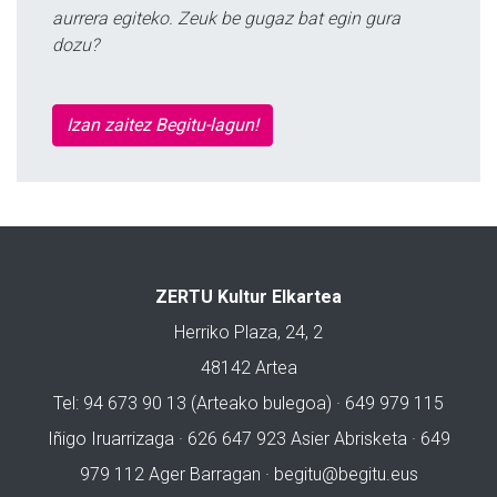
aurrera egiteko. Zeuk be gugaz bat egin gura
dozu?
Izan zaitez Begitu-lagun!
ZERTU Kultur Elkartea
Herriko Plaza, 24, 2
48142 Artea
Tel: 94 673 90 13 (Arteako bulegoa) · 649 979 115
Iñigo Iruarrizaga · 626 647 923 Asier Abrisketa · 649
979 112 Ager Barragan ·
begitu@begitu.eus