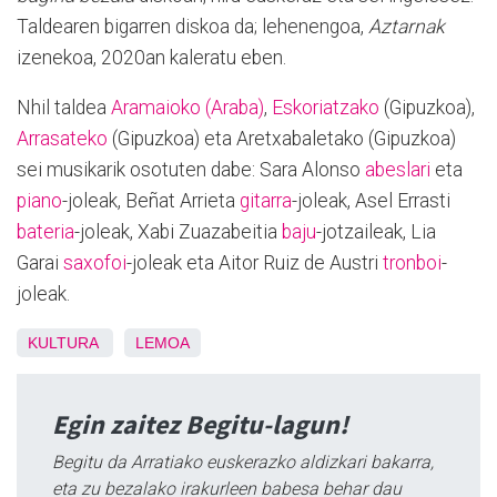
Taldearen bigarren diskoa da; lehenengoa,
Aztarnak
izenekoa, 2020an kaleratu eben.
Nhil taldea
Aramaioko
(Araba)
,
Eskoriatzako
(Gipuzkoa),
Arrasateko
(Gipuzkoa) eta Aretxabaletako (Gipuzkoa)
sei musikarik osotuten dabe: Sara Alonso
abeslari
eta
piano
-joleak, Beñat Arrieta
gitarra
-joleak, Asel Errasti
bateria
-joleak, Xabi Zuazabeitia
baju
-jotzaileak, Lia
Garai
saxofoi
-joleak eta Aitor Ruiz de Austri
tronboi
-
joleak.
KULTURA
LEMOA
Egin zaitez Begitu-lagun!
Begitu da Arratiako euskerazko aldizkari bakarra,
eta zu bezalako irakurleen babesa behar dau