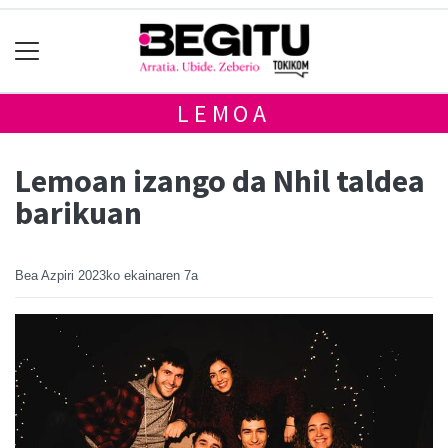
LEMOA
Lemoan izango da Nhil taldea
barikuan
Bea Azpiri
2023ko ekainaren 7a