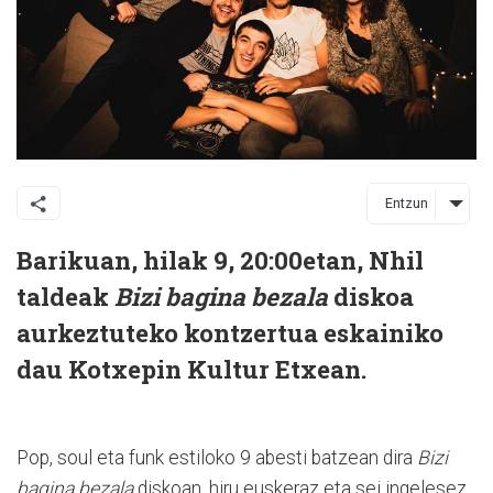
Entzun
Barikuan, hilak 9, 20:00etan, Nhil
taldeak
Bizi bagina bezala
diskoa
aurkeztuteko kontzertua eskainiko
dau Kotxepin Kultur Etxean.
Pop, soul eta funk estiloko 9 abesti batzean dira
Bizi
bagina bezala
diskoan, hiru euskeraz eta sei ingelesez.