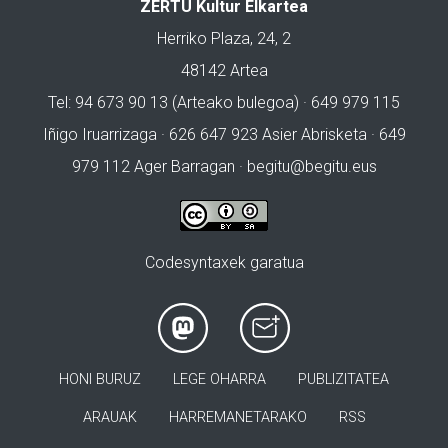
ZERTU Kultur Elkartea
Herriko Plaza, 24, 2
48142 Artea
Tel: 94 673 90 13 (Arteako bulegoa) · 649 979 115
Iñigo Iruarrizaga · 626 647 923 Asier Abrisketa · 649
979 112 Ager Barragan ·
begitu@begitu.eus
Codesyntaxek garatua
HONI BURUZ
LEGE OHARRA
PUBLIZITATEA
ARAUAK
HARREMANETARAKO
RSS