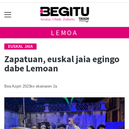
LEMOA
EUSKAL JAIA
Zapatuan, euskal jaia egingo
dabe Lemoan
Bea Azpiri
2023ko ekainaren 2a