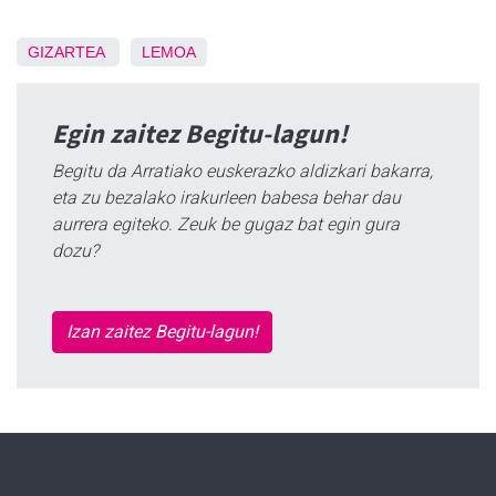
GIZARTEA
LEMOA
Egin zaitez Begitu-lagun!
Begitu da Arratiako euskerazko aldizkari bakarra,
eta zu bezalako irakurleen babesa behar dau
aurrera egiteko. Zeuk be gugaz bat egin gura
dozu?
Izan zaitez Begitu-lagun!