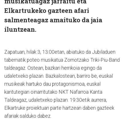
musikatuagaz jarraitu eta
Elkartrukeko gazteen afari
salmenteagaz amaituko da jaia
iluntzean.
Zapatuan, hilak 3, 13:00etan, abiatuko da Jubiladuen
tabernatik poteo musikatua Zornotzako Triki-Piu-Band
taldeagaz. Ostean, bazkari herrikoia egingo da
udaletxeko plazan. Bazkalostean, barriro be, euskal
musikeak hartuko dau protagonismoa, euskal
kantutegian oinarritutako NKT Nafarroa Kanta
Taldeagaz, udaletxeko plazan. 19:30etik aurrera,
Elkartruke proiektuan parte hartzean daben gazteek
afariak salduko dabez.