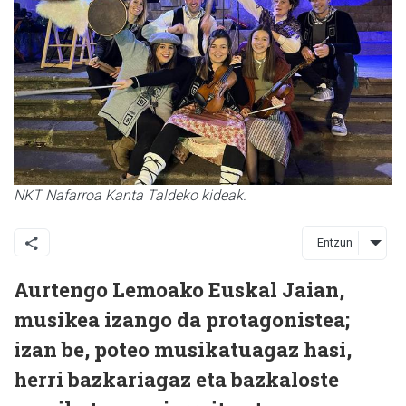
NKT Nafarroa Kanta Taldeko kideak.
Entzun
Aurtengo Lemoako Euskal Jaian,
musikea izango da protagonistea;
izan be, poteo musikatuagaz hasi,
herri bazkariagaz eta bazkaloste