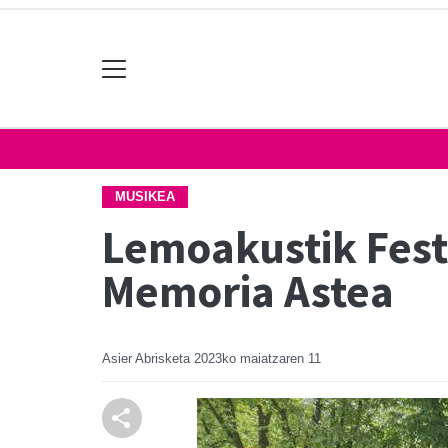
MUSIKEA
Lemoakustik Fest
Memoria Astea
Asier Abrisketa
2023ko maiatzaren 11