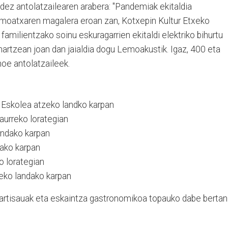
ndez antolatzailearen arabera: "Pandemiak ekitaldia
Lemoatxaren magalera eroan zan, Kotxepin Kultur Etxeko
, familientzako soinu eskuragarrien ekitaldi elektriko bihurtu
 hartzean joan dan jaialdia dogu Lemoakustik. Igaz, 400 eta
noe antolatzaileek.
 Eskolea atzeko landko karpan
aurreko lorategian
andako karpan
dako karpan
o lorategian
zeko landako karpan
 artisauak eta eskaintza gastronomikoa topauko dabe bertan