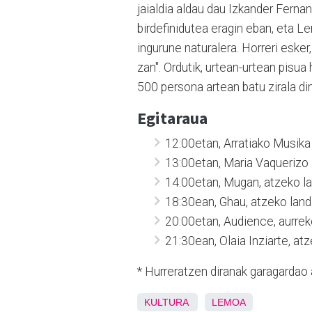
jaialdia aldau dau Izkander Ferna
birdefinidutea eragin eban, eta 
ingurune naturalera. Horreri esker
zan". Ordutik, urtean-urtean pisua
500 persona artean batu zirala di
Egitaraua
12:00etan, Arratiako Musika
13:00etan, Maria Vaquerizo 
14:00etan, Mugan, atzeko l
18:30ean, Ghau, atzeko lan
20:00etan, Audience, aurrek
21:30ean, Olaia Inziarte, at
* Hurreratzen diranak garagardao
KULTURA
LEMOA