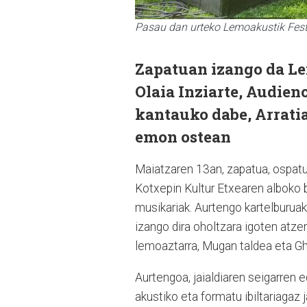
Pasau dan urteko Lemoakustik Fest
Zapatuan izango da Le
Olaia Inziarte, Audie
kantauko dabe, Arrati
emon ostean
Maiatzaren 13an, zapatua, ospatu
Kotxepin Kultur Etxearen alboko b
musikariak. Aurtengo kartelburuak
izango dira oholtzara igoten atze
lemoaztarra, Mugan taldea eta Gh
Aurtengoa, jaialdiaren seigarren 
akustiko eta formatu ibiltariagaz