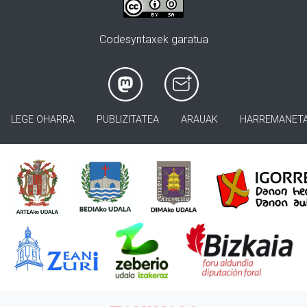
Codesyntaxek garatua
LEGE OHARRA
PUBLIZITATEA
ARAUAK
HARREMANET