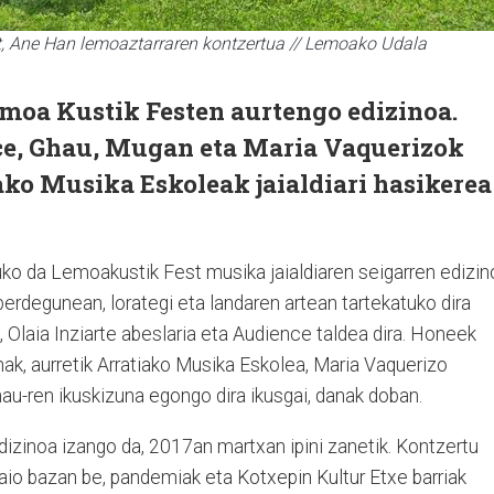
, Ane Han lemoaztarraren kontzertua // Lemoako Udala
moa Kustik Festen aurtengo edizinoa.
nce, Ghau, Mugan eta Maria Vaquerizok
ako Musika Eskoleak jaialdiari hasikerea
ko da Lemoakustik Fest musika jaialdiaren seigarren edizin
erdegunean, lorategi eta landaren artean tartekatuko dira
, Olaia Inziarte abeslaria eta Audience taldea dira. Honeek
nak, aurretik Arratiako Musika Eskolea, Maria Vaquerizo
au-ren ikuskizuna egongo dira ikusgai, danak doban.
edizinoa izango da, 2017an martxan ipini zanetik. Kontzertu
 jaio bazan be, pandemiak eta Kotxepin Kultur Etxe barriak