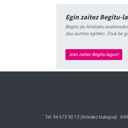
Egin zaitez Begitu-l
Begitu da Arratiako euskerazko
dau aurrera egiteko. Zeuk be g
Izan zaitez Begitu-lagun!
Tel: 94 673 90 13 (Arteako bulegoa) · 649