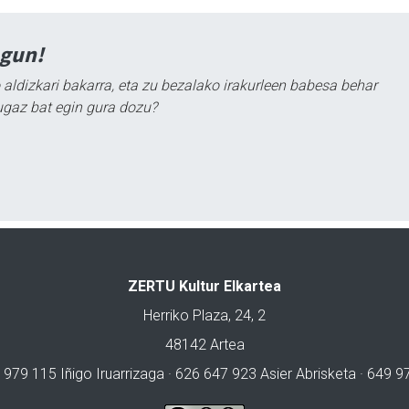
agun!
 aldizkari bakarra, eta zu bezalako irakurleen babesa behar
ugaz bat egin gura dozu?
ZERTU Kultur Elkartea
Herriko Plaza, 24, 2
48142 Artea
 979 115 Iñigo Iruarrizaga · 626 647 923 Asier Abrisketa · 649 