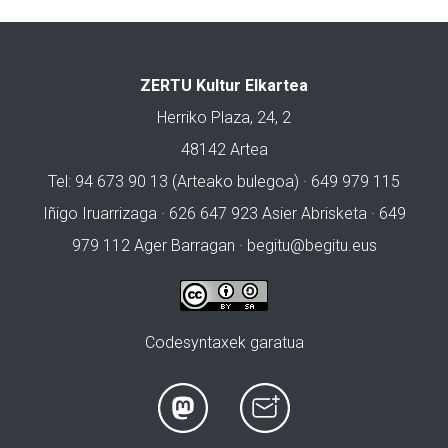
ZERTU Kultur Elkartea
Herriko Plaza, 24, 2
48142 Artea
Tel: 94 673 90 13 (Arteako bulegoa) · 649 979 115
Iñigo Iruarrizaga · 626 647 923 Asier Abrisketa · 649
979 112 Ager Barragan ·
begitu@begitu.eus
Codesyntaxek garatua