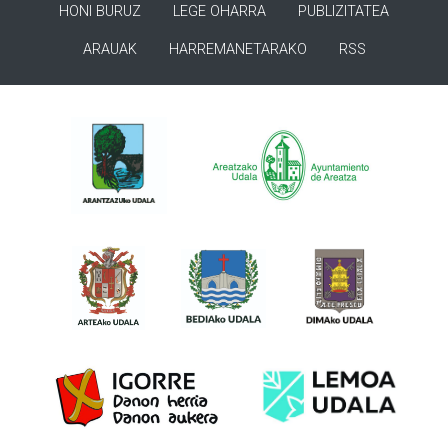
HONI BURUZ
LEGE OHARRA
PUBLIZITATEA
ARAUAK
HARREMANETARAKO
RSS