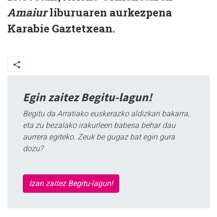
Amaiur
liburuaren aurkezpena
Karabie Gaztetxean.
Egin zaitez Begitu-lagun!
Begitu da Arratiako euskerazko aldizkari bakarra,
eta zu bezalako irakurleen babesa behar dau
aurrera egiteko. Zeuk be gugaz bat egin gura
dozu?
Izan zaitez Begitu-lagun!