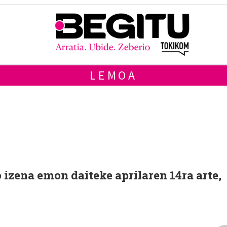
LEMOA
 izena emon daiteke aprilaren 14ra arte,