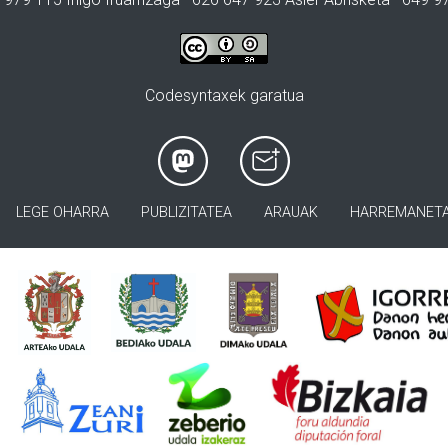
Codesyntaxek garatua
LEGE OHARRA
PUBLIZITATEA
ARAUAK
HARREMANET