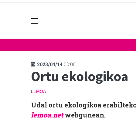
2023/04/14
00:00
Ortu ekologikoa
LEMOA
Udal ortu ekologikoa erabilteko
lemoa.net
webgunean.