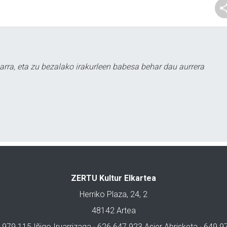
arra, eta zu bezalako irakurleen babesa behar dau aurrera
ZERTU Kultur Elkartea
Herriko Plaza, 24, 2
48142 Artea
 979 115 Iñigo Iruarrizaga · 626 647 923 Asier Abrisketa · 649 