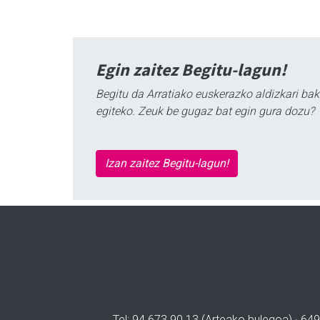
Egin zaitez Begitu-lagun!
Begitu da Arratiako euskerazko aldizkari bak
egiteko. Zeuk be gugaz bat egin gura dozu?
Izan zaitez Begitu-lagun!
Tel: 94 673 90 13 (Arteako bulegoa) · 649