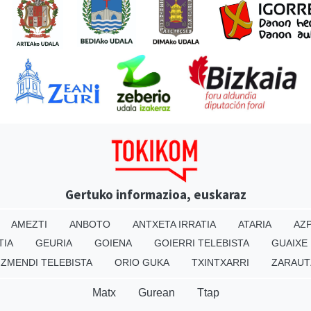
Gertuko informazioa, euskaraz
AMEZTI
ANBOTO
ANTXETA IRRATIA
ATARIA
AZP
TIA
GEURIA
GOIENA
GOIERRI TELEBISTA
GUAIXE
IZMENDI TELEBISTA
ORIO GUKA
TXINTXARRI
ZARAUT
Matx
Gurean
Ttap