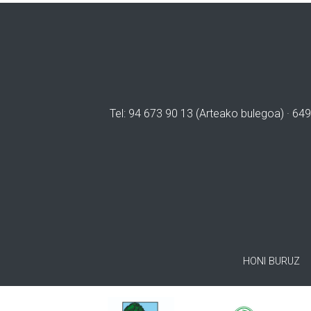
Tel: 94 673 90 13 (Arteako bulegoa) · 649
HONI BURUZ