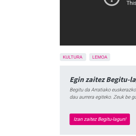
KULTURA
LEMOA
Egin zaitez Begitu-l
Begitu da Arratiako euskerazko
dau aurrera egiteko. Zeuk be g
Izan zaitez Begitu-lagun!