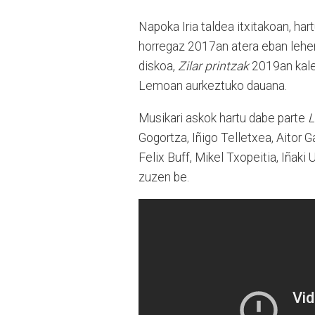
Napoka Iria taldea itxitakoan, har
horregaz 2017an atera eban lehe
diskoa,
Zilar printzak
2019an kale
Lemoan aurkeztuko dauana.
Musikari askok hartu dabe parte
L
Gogortza, Iñigo Telletxea, Aitor G
Felix Buff, Mikel Txopeitia, Iñaki
zuzen be.