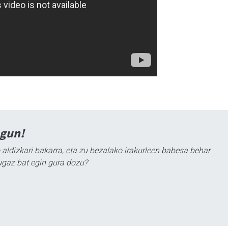
agun!
 aldizkari bakarra, eta zu bezalako irakurleen babesa behar
ugaz bat egin gura dozu?