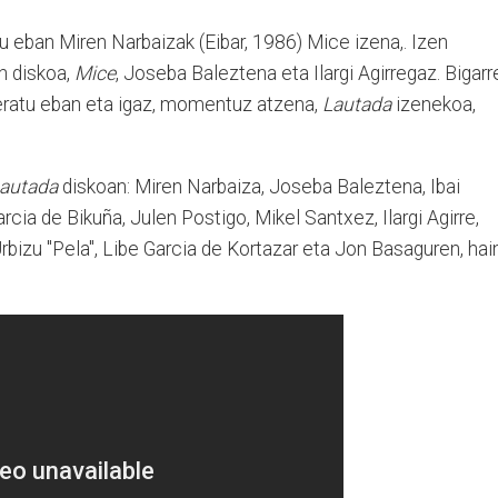
tu eban Miren Narbaizak (Eibar, 1986) Mice izena,. Izen
n diskoa,
Mice
, Joseba Baleztena eta Ilargi Agirregaz. Bigarr
ratu eban eta igaz, momentuz atzena,
Lautada
izenekoa,
autada
diskoan: Miren Narbaiza, Joseba Baleztena, Ibai
arcia de Bikuña, Julen Postigo, Mikel Santxez, Ilargi Agirre,
 Urbizu "Pela", Libe Garcia de Kortazar eta Jon Basaguren, hai