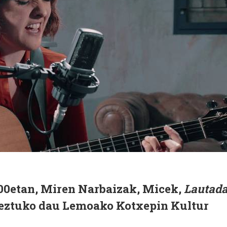
:00etan, Miren Narbaizak, Micek,
Lautad
keztuko dau Lemoako Kotxepin Kultur