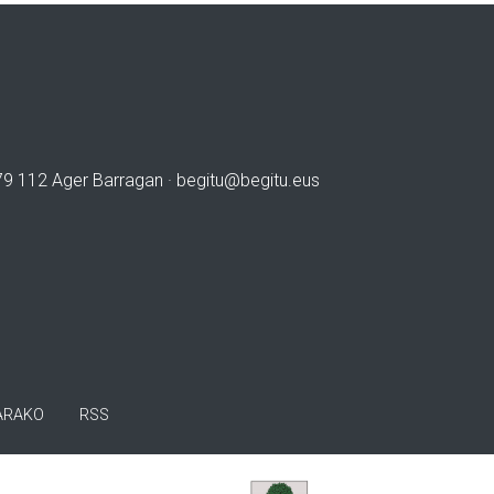
979 112 Ager Barragan ·
begitu@begitu.eus
ARAKO
RSS