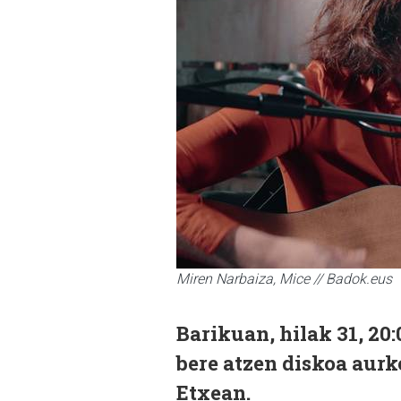
Miren Narbaiza, Mice // Badok.eus
Barikuan, hilak 31, 20
bere atzen diskoa aur
Etxean.