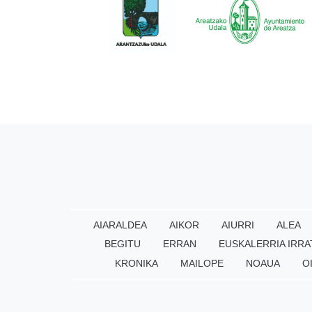
AIARALDEA
AIKOR
AIURRI
ALEA
BEGITU
ERRAN
EUSKALERRIA IRRA
KRONIKA
MAILOPE
NOAUA
O