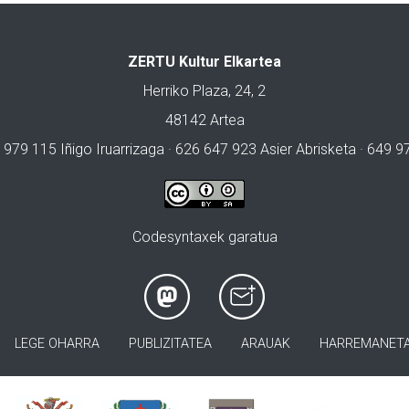
ZERTU Kultur Elkartea
Herriko Plaza, 24, 2
48142 Artea
 979 115 Iñigo Iruarrizaga · 626 647 923 Asier Abrisketa · 649 
Codesyntaxek garatua
LEGE OHARRA
PUBLIZITATEA
ARAUAK
HARREMANET