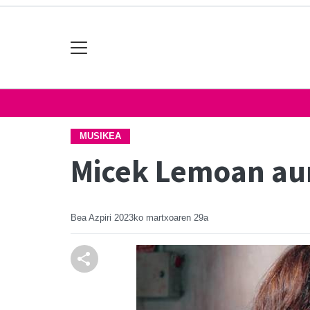
MUSIKEA
Micek Lemoan aur
Bea Azpiri
2023ko martxoaren 29a