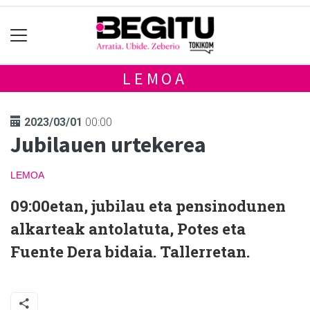
LEMOA
2023/03/01
00:00
Jubilauen urtekerea
LEMOA
09:00etan, jubilau eta pensinodunen
alkarteak antolatuta, Potes eta
Fuente Dera bidaia. Tallerretan.