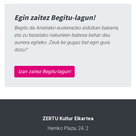
Egin zaitez Begitu-lagun!
Begitu da Arratiako euskerazko aldizkari bakarra,
eta zu bezalako irakurleen babesa behar dau
aurrera egiteko. Zeuk be gugaz bat egin gura
dozu?
Izan zaitez Begitu-lagun!
ZERTU Kultur Elkartea
Herriko Plaza, 24, 2