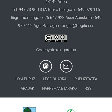
48142 Artea
Tel: 94 673 90 13 (Arteako bulegoa) · 649 979 115
Iñigo Iruarrizaga · 626 647 923 Asier Abrisketa · 649
979 112 Ager Barragan ·
begitu@begitu.eus
Codesyntaxek garatua
HONI BURUZ
LEGE OHARRA
PUBLIZITATEA
ARAUAK
HARREMANETARAKO
RSS