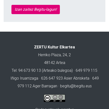
Izan zaitez Begitu-lagun!
ZERTU Kultur Elkartea
Herriko Plaza, 24, 2
48142 Artea
Tel: 94 673 90 13 (Arteako bulegoa) · 649 979 115
Iñigo Iruarrizaga · 626 647 923 Asier Abrisketa · 649
979 112 Ager Barragan ·
begitu@begitu.eus