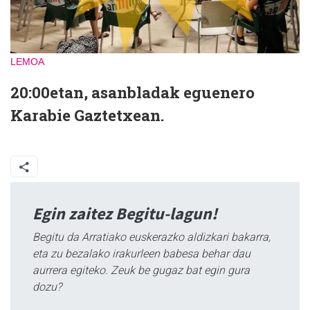
LEMOA
20:00etan, asanbladak eguenero
Karabie Gaztetxean.
Egin zaitez Begitu-lagun!
Begitu da Arratiako euskerazko aldizkari bakarra,
eta zu bezalako irakurleen babesa behar dau
aurrera egiteko. Zeuk be gugaz bat egin gura
dozu?