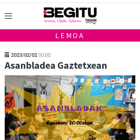
LEMOA
2023/02/02
00:00
Asanbladea Gaztetxean