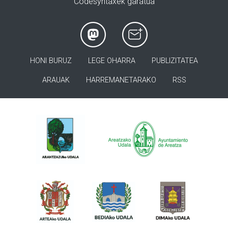
Codesyntaxek garatua
HONI BURUZ
LEGE OHARRA
PUBLIZITATEA
ARAUAK
HARREMANETARAKO
RSS