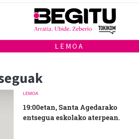
LEMOA
tseguak
LEMOA
19:00etan, Santa Agedarako
entsegua eskolako aterpean.