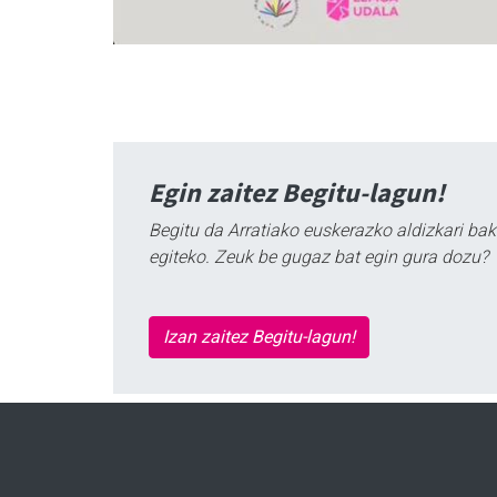
Egin zaitez Begitu-lagun!
Begitu da Arratiako euskerazko aldizkari bak
egiteko. Zeuk be gugaz bat egin gura dozu?
Izan zaitez Begitu-lagun!