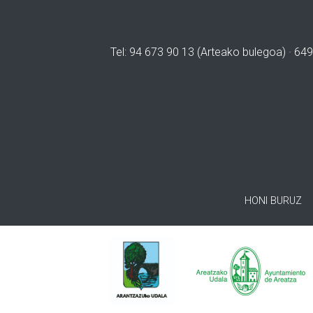
Tel: 94 673 90 13 (Arteako bulegoa) · 649
HONI BURUZ