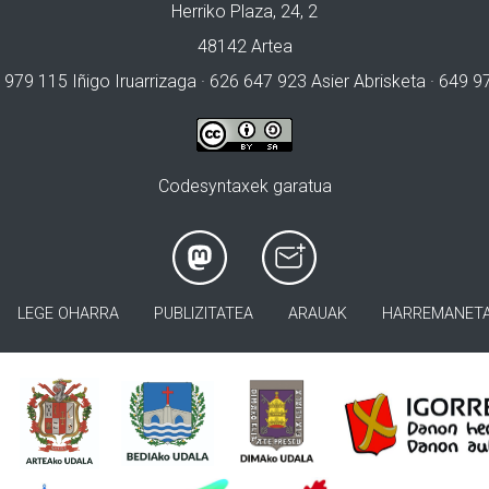
Herriko Plaza, 24, 2
48142 Artea
 979 115 Iñigo Iruarrizaga · 626 647 923 Asier Abrisketa · 649 
Codesyntaxek garatua
LEGE OHARRA
PUBLIZITATEA
ARAUAK
HARREMANET