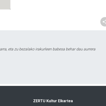
arra, eta zu bezalako irakurleen babesa behar dau aurrera
ZERTU Kultur Elkartea