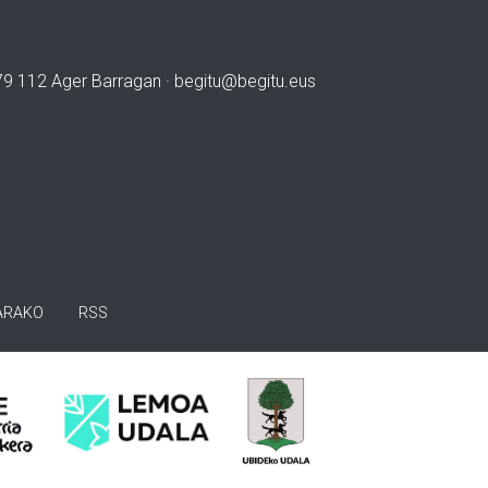
979 112 Ager Barragan ·
begitu@begitu.eus
ARAKO
RSS