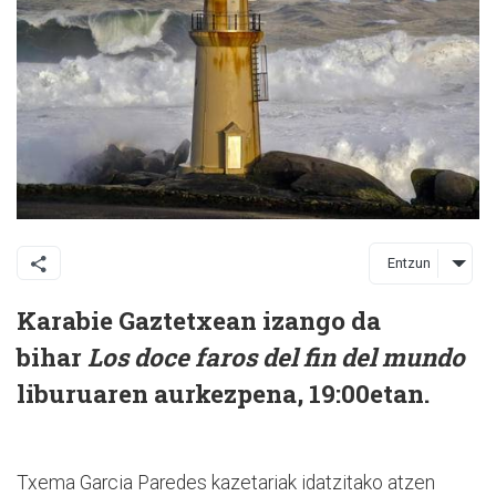
Entzun
Karabie Gaztetxean izango da
bihar
Los doce faros del fin del mundo
liburuaren aurkezpena, 19:00etan.
Txema Garcia Paredes kazetariak idatzitako atzen