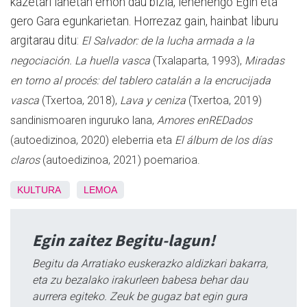
kazetari lanetan emon dau bizia, lehenengo Egin eta
gero Gara egunkarietan. Horrezaz gain, hainbat liburu
argitarau ditu:
El Salvador: de la lucha armada a la
negociación. La huella vasca
(Txalaparta, 1993),
Miradas
en torno al procés: del tablero catalán a la encrucijada
vasca
(Txertoa, 2018),
Lava y ceniza
(Txertoa, 2019)
sandinismoaren inguruko lana,
Amores enREDados
(autoedizinoa, 2020) eleberria eta
El álbum de los días
claros
(autoedizinoa, 2021) poemarioa.
KULTURA
LEMOA
Egin zaitez Begitu-lagun!
Begitu da Arratiako euskerazko aldizkari bakarra,
eta zu bezalako irakurleen babesa behar dau
aurrera egiteko. Zeuk be gugaz bat egin gura