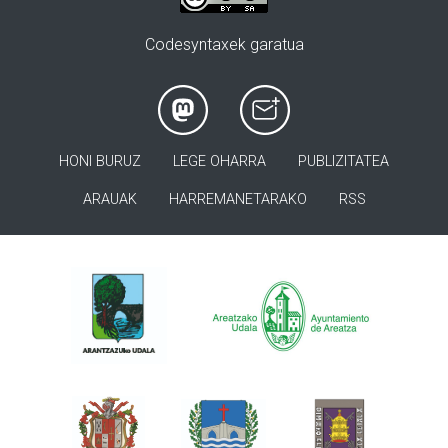
Codesyntaxek garatua
HONI BURUZ
LEGE OHARRA
PUBLIZITATEA
ARAUAK
HARREMANETARAKO
RSS