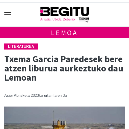
LEMOA
LITERATUREA
Txema Garcia Paredesek bere
atzen liburua aurkeztuko dau
Lemoan
Asier Abrisketa
2023ko urtarrilaren 3a