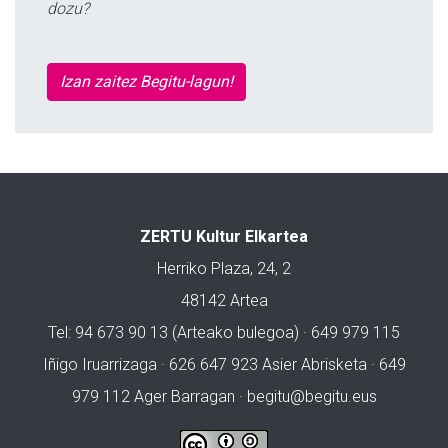
dozu?
Izan zaitez Begitu-lagun!
ZERTU Kultur Elkartea
Herriko Plaza, 24, 2
48142 Artea
Tel: 94 673 90 13 (Arteako bulegoa) · 649 979 115
Iñigo Iruarrizaga · 626 647 923 Asier Abrisketa · 649
979 112 Ager Barragan ·
begitu@begitu.eus