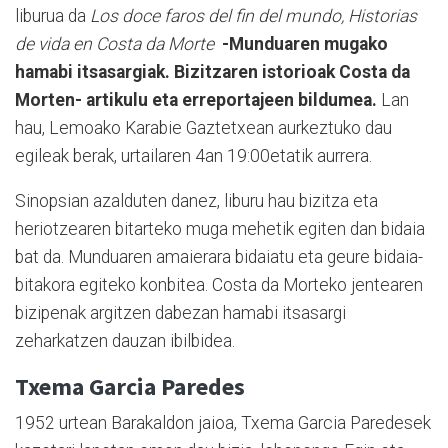
liburua da
Los doce faros del fin del mundo, Historias
de vida en Costa da Morte
-Munduaren mugako
hamabi itsasargiak. Bizitzaren istorioak Costa da
Morten- artikulu eta erreportajeen bildumea.
Lan
hau, Lemoako Karabie Gaztetxean aurkeztuko dau
egileak berak, urtailaren 4an 19:00etatik aurrera.
Sinopsian azalduten danez, liburu hau bizitza eta
heriotzearen bitarteko muga mehetik egiten dan bidaia
bat da. Munduaren amaierara bidaiatu eta geure bidaia-
bitakora egiteko konbitea. Costa da Morteko jentearen
bizipenak argitzen dabezan hamabi itsasargi
zeharkatzen dauzan ibilbidea.
Txema Garcia Paredes
1952 urtean Barakaldon jaioa, Txema Garcia Paredesek