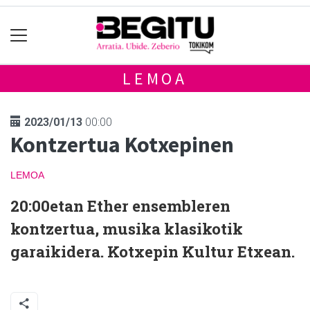
LEMOA
2023/01/13
00:00
Kontzertua Kotxepinen
LEMOA
20:00etan Ether ensembleren
kontzertua, musika klasikotik
garaikidera. Kotxepin Kultur Etxean.