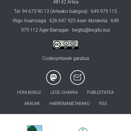
48142 Artea
Tel: 94 673 90 13 (Arteako bulegoa) · 649 979 115
Iñigo Iruarrizaga · 626 647 923 Asier Abrisketa · 649
979 112 Ager Barragan ·
begitu@begitu.eus
Codesyntaxek garatua
HONI BURUZ
LEGE OHARRA
PUBLIZITATEA
ARAUAK
HARREMANETARAKO
RSS