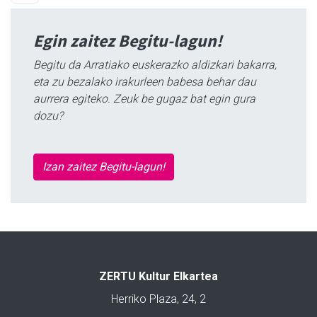
Egin zaitez Begitu-lagun!
Begitu da Arratiako euskerazko aldizkari bakarra,
eta zu bezalako irakurleen babesa behar dau
aurrera egiteko. Zeuk be gugaz bat egin gura
dozu?
Izan zaitez Begitu-lagun!
ZERTU Kultur Elkartea
Herriko Plaza, 24, 2