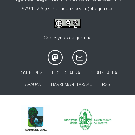
979 112 Ager Barragan ·
begitu@begitu.eus
Codesyntaxek garatua
HONI BURUZ
LEGE OHARRA
PUBLIZITATEA
ARAUAK
HARREMANETARAKO
RSS