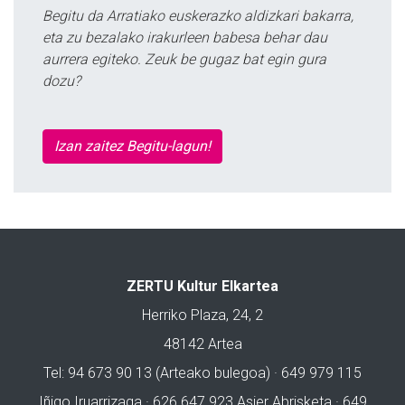
Begitu da Arratiako euskerazko aldizkari bakarra,
eta zu bezalako irakurleen babesa behar dau
aurrera egiteko. Zeuk be gugaz bat egin gura
dozu?
Izan zaitez Begitu-lagun!
ZERTU Kultur Elkartea
Herriko Plaza, 24, 2
48142 Artea
Tel: 94 673 90 13 (Arteako bulegoa) · 649 979 115
Iñigo Iruarrizaga · 626 647 923 Asier Abrisketa · 649