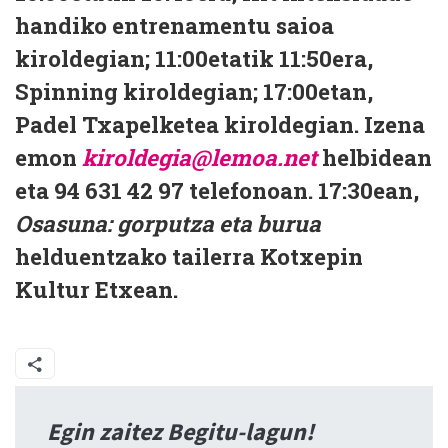
handiko entrenamentu saioa
kiroldegian; 11:00etatik 11:50era,
Spinning kiroldegian; 17:00etan,
Padel Txapelketea kiroldegian. Izena
emon
kiroldegia@lemoa.net
helbidean
eta 94 631 42 97 telefonoan. 17:30ean,
Osasuna: gorputza eta burua
helduentzako tailerra Kotxepin
Kultur Etxean.
Egin zaitez Begitu-lagun!