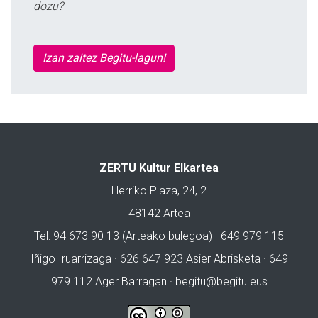
dozu?
Izan zaitez Begitu-lagun!
ZERTU Kultur Elkartea
Herriko Plaza, 24, 2
48142 Artea
Tel: 94 673 90 13 (Arteako bulegoa) · 649 979 115
Iñigo Iruarrizaga · 626 647 923 Asier Abrisketa · 649
979 112 Ager Barragan ·
begitu@begitu.eus