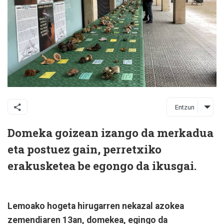
Entzun
Domeka goizean izango da merkadua
eta postuez gain, perretxiko
erakusketea be egongo da ikusgai.
Lemoako hogeta hirugarren nekazal azokea
zemendiaren 13an, domekea, egingo da