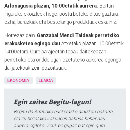
Arlonagusia plazan, 10:00etatik aurrera.
Bertan,
inguruko ekoizleek hogei postu beteko ditue gaztaia,
eztia, barazkiak eta bestelango produktuak eskainiz.
Horrezaz gain,
Ganzabal Mendi Taldeak perretxiko
erakusketea egingo dau
Atxetako plazan, 10:00etatik
14:00etara. Gure parajeetan topau daitekeazan
perretxiko eta onddo ugari ezetuteko aukerea egongo
da, jatekoak zein pozoitsuak.
EKONOMIA
LEMOA
Egin zaitez Begitu-lagun!
Begitu da Arratiako euskerazko aldizkari bakarra,
eta zu bezalako irakurleen babesa behar dau
aurrera egiteko. Zeuk be gugaz bat egin gura