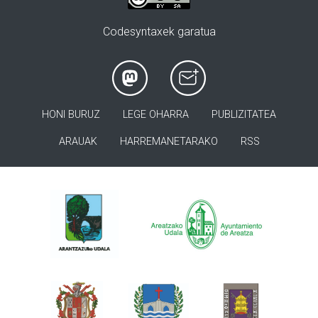
Codesyntaxek garatua
HONI BURUZ
LEGE OHARRA
PUBLIZITATEA
ARAUAK
HARREMANETARAKO
RSS