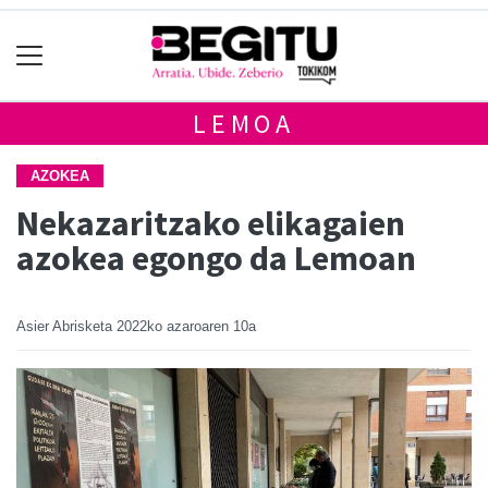
LEMOA
AZOKEA
Nekazaritzako elikagaien
azokea egongo da Lemoan
Asier Abrisketa
2022ko azaroaren 10a