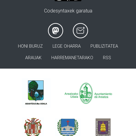
Codesyntaxek garatua
HONI BURUZ
LEGE OHARRA
PUBLIZITATEA
ARAUAK
HARREMANETARAKO
RSS