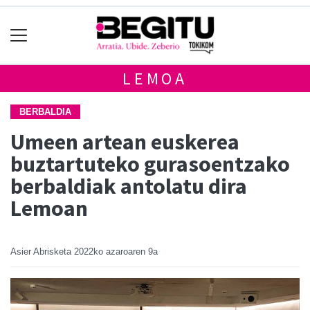
LEMOA
BERBALDIA
Umeen artean euskerea
buztartuteko gurasoentzako
berbaldiak antolatu dira
Lemoan
Asier Abrisketa
2022ko azaroaren 9a