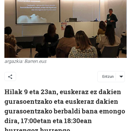
argazkia: Barren.eus
Entzun
Hilak 9 eta 23an, euskeraz ez dakien
gurasoentzako eta euskeraz dakien
gurasoentzako berbaldi bana emongo
dira, 17:00etan eta 18:30ean
hurrengoz hurrengo.