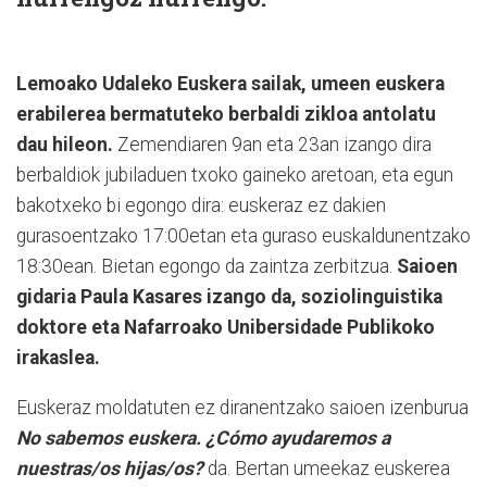
Lemoako Udaleko Euskera sailak, umeen euskera
erabilerea bermatuteko berbaldi zikloa antolatu
dau hileon.
Zemendiaren 9an eta 23an izango dira
berbaldiok jubiladuen txoko gaineko aretoan, eta egun
bakotxeko bi egongo dira: euskeraz ez dakien
gurasoentzako 17:00etan eta guraso euskaldunentzako
18:30ean. Bietan egongo da zaintza zerbitzua.
Saioen
gidaria Paula Kasares izango da, soziolinguistika
doktore eta Nafarroako Unibersidade Publikoko
irakaslea.
Euskeraz moldatuten ez diranentzako saioen izenburua
No sabemos euskera. ¿Cómo ayudaremos a
nuestras/os hijas/os?
da. Bertan umeekaz euskerea