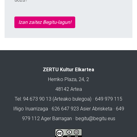
Izan zaitez Begitu-lagun!
ZERTU Kultur Elkartea
Herriko Plaza, 24, 2
48142 Artea
Tel: 94 673 90 13 (Arteako bulegoa) · 649 979 115
Iñigo Iruarrizaga · 626 647 923 Asier Abrisketa · 649
979 112 Ager Barragan ·
begitu@begitu.eus