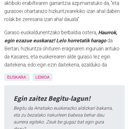
aktiboki erabiltearen garrantzia azpimarratuko da, "eta
gurasoei ohartarazo hizkuntzearekiko izan ahal daben
rolak be zeresana izan ahal dauala".
Garaso euskaldunentzako berbaldia ostera,
Haurrok,
egin ezazue euskaraz! Lelo horretatik harago
da.
Bertan, hizkuntza ohituren eraginaren inguruan arituko
da Kasares, eta euskerearen alde guraso lez egin
daitekena, edo egin ezin daitekena, azalduko da.
EUSKARA
LEMOA
Egin zaitez Begitu-lagun!
Begitu da Arratiako euskerazko aldizkari bakarra,
eta zu bezalako irakurleen babesa behar dau
aurrera egiteko. Zeuk be gugaz bat egin gura
dozu?