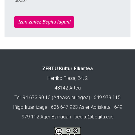
dozu?
Izan zaitez Begitu-lagun!
ZERTU Kultur Elkartea
Herriko Plaza, 24, 2
48142 Artea
Tel: 94 673 90 13 (Arteako bulegoa) · 649 979 115
Iñigo Iruarrizaga · 626 647 923 Asier Abrisketa · 649
979 112 Ager Barragan ·
begitu@begitu.eus