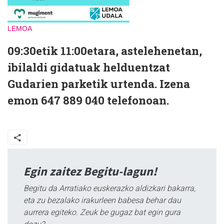
LEMOA
09:30etik 11:00etara, astelehenetan,
ibilaldi gidatuak helduentzat
Gudarien parketik urtenda. Izena
emon 647 889 040 telefonoan.
Egin zaitez Begitu-lagun!
Begitu da Arratiako euskerazko aldizkari bakarra,
eta zu bezalako irakurleen babesa behar dau
aurrera egiteko. Zeuk be gugaz bat egin gura