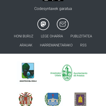
Codesyntaxek garatua
HONI BURUZ
LEGE OHARRA
PUBLIZITATEA
ARAUAK
HARREMANETARAKO
RSS