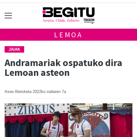
LEMOA
JAIAK
Andramariak ospatuko dira
Lemoan asteon
Asier Abrisketa
2022ko irailaren 7a