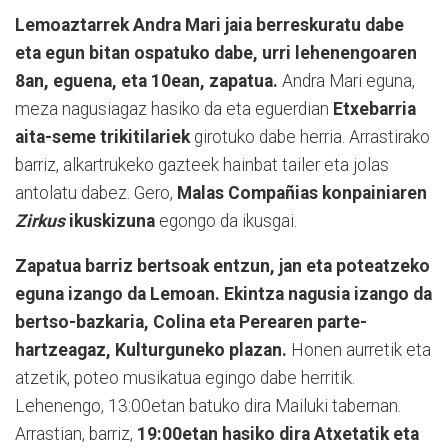
Lemoaztarrek Andra Mari jaia berreskuratu dabe
eta egun bitan ospatuko dabe, urri lehenengoaren
8an, eguena, eta 10ean, zapatua.
Andra Mari eguna,
meza nagusiagaz hasiko da eta eguerdian
Etxebarria
aita-seme trikitilariek
girotuko dabe herria. Arrastirako
barriz, alkartrukeko gazteek hainbat tailer eta jolas
antolatu dabez. Gero,
Malas Compañias konpainiaren
Zirkus
ikuskizuna
egongo da ikusgai.
Zapatua barriz bertsoak entzun, jan eta poteatzeko
eguna izango da Lemoan. Ekintza nagusia izango da
bertso-bazkaria, Colina eta Perearen parte-
hartzeagaz, Kulturguneko plazan.
Honen aurretik eta
atzetik, poteo musikatua egingo dabe herritik.
Lehenengo, 13:00etan batuko dira Mailuki tabernan.
Arrastian, barriz,
19:00etan hasiko dira Atxetatik eta