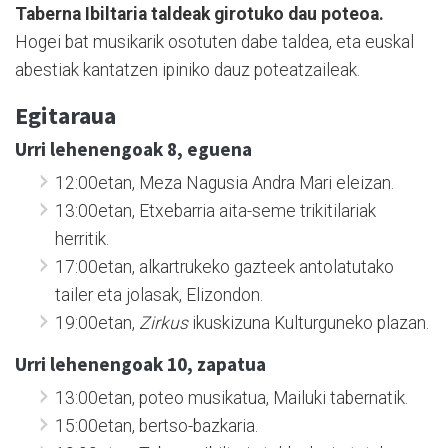
Taberna Ibiltaria taldeak girotuko dau poteoa.
Hogei bat musikarik osotuten dabe taldea, eta euskal
abestiak kantatzen ipiniko dauz poteatzaileak.
Egitaraua
Urri lehenengoak 8, eguena
12:00etan, Meza Nagusia Andra Mari eleizan.
13:00etan, Etxebarria aita-seme trikitilariak
herritik.
17:00etan, alkartrukeko gazteek antolatutako
tailer eta jolasak, Elizondon.
19:00etan,
Zirkus
ikuskizuna Kulturguneko plazan.
Urri lehenengoak 10, zapatua
13:00etan, poteo musikatua, Mailuki tabernatik.
15:00etan, bertso-bazkaria.