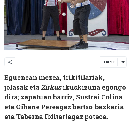
Entzun
Eguenean mezea, trikitilariak,
jolasak eta
Zirkus
ikuskizuna egongo
dira; zapatuan barriz, Sustrai Colina
eta Oihane Pereagaz bertso-bazkaria
eta Taberna Ibiltariagaz poteoa.