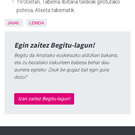
19:00etan, Taberna Ibiltaria taldeak girotutako
poteoa, Atxeta tabernatik.
JAIAK
LEMOA
Egin zaitez Begitu-lagun!
Begitu da Arratiako euskerazko aldizkari bakarra,
eta zu bezalako irakurleen babesa behar dau
aurrera egiteko. Zeuk be gugaz bat egin gura
dozu?
Izan zaitez Begitu-lagun!