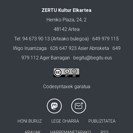
ZERTU Kultur Elkartea
Herriko Plaza, 24, 2
48142 Artea
Tel: 94 673 90 13 (Arteako bulegoa) · 649 979 115
Iñigo Iruarrizaga · 626 647 923 Asier Abrisketa · 649
979 112 Ager Barragan ·
begitu@begitu.eus
Codesyntaxek garatua
HONI BURUZ
LEGE OHARRA
PUBLIZITATEA
ARAUAK
HARREMANETARAKO
RSS