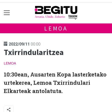
LEMOA
2022/09/11
00:00
Txirrindularitzea
LEMOA
10:30ean, Ausarten Kopa lasterketako
urtekerea, Lemoa Txirrindulari
Elkarteak antolatuta.