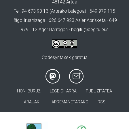
48142 Artea
Tel: 94 673 90 13 (Arteako bulegoa) · 649 979 115
Iñigo Iruarrizaga · 626 647 923 Asier Abrisketa · 649
979 112 Ager Barragan ·
begitu@begitu.eus
Codesyntaxek garatua
HONI BURUZ
LEGE OHARRA
PUBLIZITATEA
ARAUAK
HARREMANETARAKO
RSS