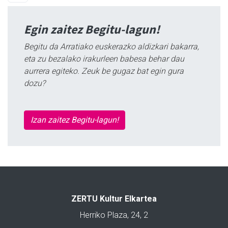
Egin zaitez Begitu-lagun!
Begitu da Arratiako euskerazko aldizkari bakarra,
eta zu bezalako irakurleen babesa behar dau
aurrera egiteko. Zeuk be gugaz bat egin gura
dozu?
Izan zaitez Begitu-lagun!
ZERTU Kultur Elkartea
Herriko Plaza, 24, 2