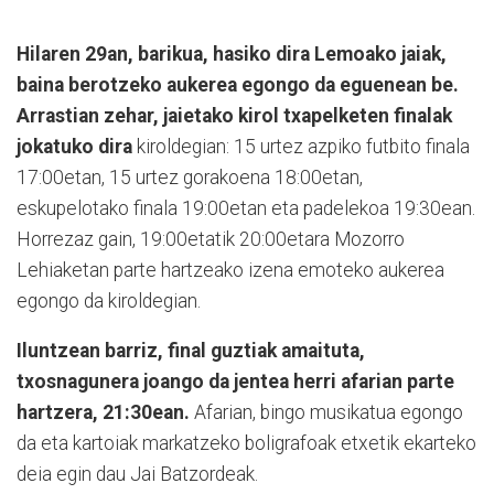
Hilaren 29an, barikua, hasiko dira Lemoako jaiak,
baina berotzeko aukerea egongo da eguenean be.
Arrastian zehar, jaietako kirol txapelketen finalak
jokatuko dira
kiroldegian: 15 urtez azpiko futbito finala
17:00etan, 15 urtez gorakoena 18:00etan,
eskupelotako finala 19:00etan eta padelekoa 19:30ean.
Horrezaz gain, 19:00etatik 20:00etara Mozorro
Lehiaketan parte hartzeako izena emoteko aukerea
egongo da kiroldegian.
Iluntzean barriz, final guztiak amaituta,
txosnagunera joango da jentea herri afarian parte
hartzera, 21:30ean.
Afarian, bingo musikatua egongo
da eta kartoiak markatzeko boligrafoak etxetik ekarteko
deia egin dau Jai Batzordeak.