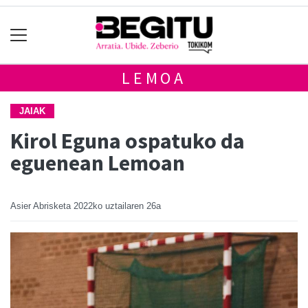
LEMOA
JAIAK
Kirol Eguna ospatuko da
eguenean Lemoan
Asier Abrisketa
2022ko uztailaren 26a