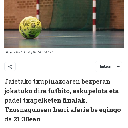
argazkia: unsplash.com
Entzun
Jaietako txupinazoaren bezperan
jokatuko dira futbito, eskupelota eta
padel txapelketen finalak.
Txosnagunean herri afaria be egingo
da 21:30ean.