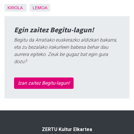
KIROLA
LEMOA
Egin zaitez Begitu-lagun!
Begitu da Arratiako euskerazko aldizkari bakarra,
eta zu bezalako irakurleen babesa behar dau
aurrera egiteko. Zeuk be gugaz bat egin gura
dozu?
Izan zaitez Begitu-lagun!
ZERTU Kultur Elkartea