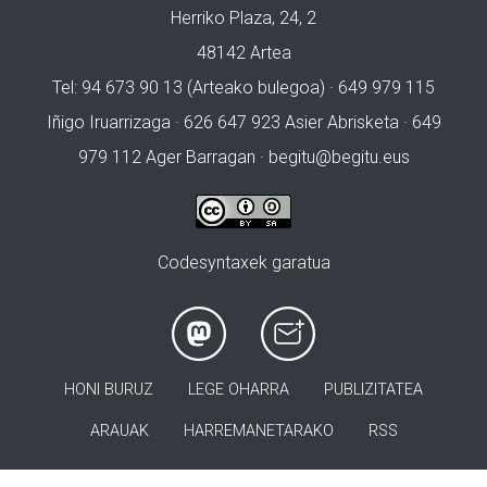
Herriko Plaza, 24, 2
48142 Artea
Tel: 94 673 90 13 (Arteako bulegoa) · 649 979 115
Iñigo Iruarrizaga · 626 647 923 Asier Abrisketa · 649
979 112 Ager Barragan ·
begitu@begitu.eus
Codesyntaxek garatua
HONI BURUZ
LEGE OHARRA
PUBLIZITATEA
ARAUAK
HARREMANETARAKO
RSS