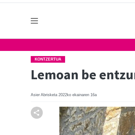
KONTZERTUA
Lemoan be entzun
Asier Abrisketa
2022ko ekainaren 16a