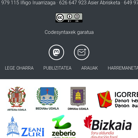
 979 115 Iñigo Iruarrizaga · 626 647 923 Asier Abrisketa · 649 
Codesyntaxek garatua
LEGE OHARRA
PUBLIZITATEA
ARAUAK
HARREMANET