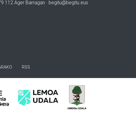
979 112 Ager Barragan ·
begitu@begitu.eus
ARAKO
RSS