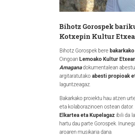
Bihotz Gorospek bariku
Kotxepin Kultur Etxea
Bihotz Gorospek bere
bakarkako 
Oingoan
Lemoako Kultur Etxea
Amagana
dokumentalean abestut
argitaratutako
abesti propioak e
laguntzeagaz.
Bakarkako proiektu hau atzen urt
eta kolaborazinoen ostean dator.
Elkartea eta Kupelagaz
ibili da 
hartu dau parte Gorospek. Inuneg
aroaren musikaria dana.