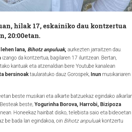
an, hilak 17, eskainiko dau kontzertua
n, 20:00etan.
lehen lana,
Bihotz anpuluak
,
aurkezten jarraitzen dau.
n
izango da kontzertua, bagilaren 17 iluntzean. Bertan,
ako kantuak eta atzenaldian bere Youtube kanalean
ta bersinoak
taularatuko dauz Gorospek,
Inun
musikariaren
eetan beste musikari eta alkarte batzuekaz egindako alkarla
 Besteak beste,
Yogurinha Borova, Harrobi, Bizipoza
lanean. Honeekaz hainbat disko, telebista saio eta bideoetan
az be bada lan egindakoa, oin
Bihotz anpuluak
kontzertu