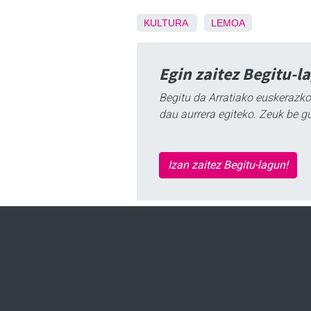
KULTURA
LEMOA
Egin zaitez Begitu-l
Begitu da Arratiako euskerazko
dau aurrera egiteko. Zeuk be g
Izan zaitez Begitu-lagun!