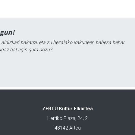
agun!
 aldizkari bakarra, eta zu bezalako irakurleen babesa behar
ugaz bat egin gura dozu?
ZERTU Kultur Elkartea
Herriko Plaza, 24, 2
48142 Artea