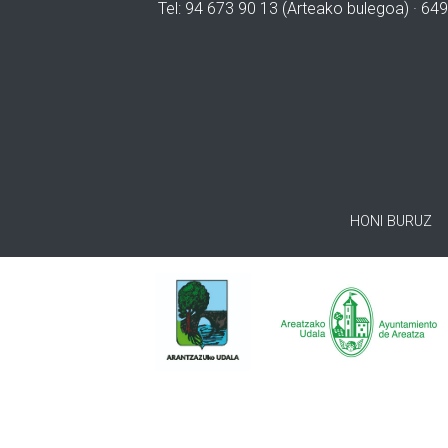
Tel: 94 673 90 13 (Arteako bulegoa) · 649
HONI BURUZ