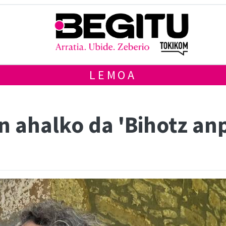
LEMOA
 ahalko da 'Bihotz an