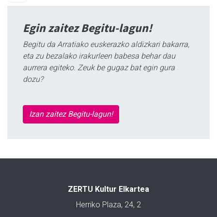
Egin zaitez Begitu-lagun!
Begitu da Arratiako euskerazko aldizkari bakarra,
eta zu bezalako irakurleen babesa behar dau
aurrera egiteko. Zeuk be gugaz bat egin gura
dozu?
Izan zaitez Begitu-lagun!
ZERTU Kultur Elkartea
Herriko Plaza, 24, 2