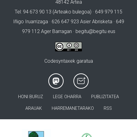
48142 Artea
Tel: 94 673 90 13 (Arteako bulegoa) · 649 979 115
Iñigo Iruarrizaga · 626 647 923 Asier Abrisketa · 649
979 112 Ager Barragan ·
begitu@begitu.eus
Codesyntaxek garatua
HONI BURUZ
LEGE OHARRA
PUBLIZITATEA
ARAUAK
HARREMANETARAKO
RSS