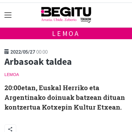
LEMOA
2022/05/27
00:00
Arbasoak taldea
LEMOA
20:00etan, Euskal Herriko eta
Argentinako doinuak batzean dituan
kontzertua Kotxepin Kultur Etxean.