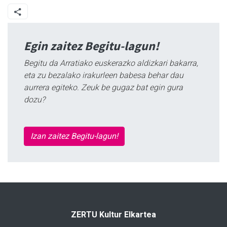
Egin zaitez Begitu-lagun!
Begitu da Arratiako euskerazko aldizkari bakarra,
eta zu bezalako irakurleen babesa behar dau
aurrera egiteko. Zeuk be gugaz bat egin gura
dozu?
Izan zaitez Begitu-lagun!
ZERTU Kultur Elkartea