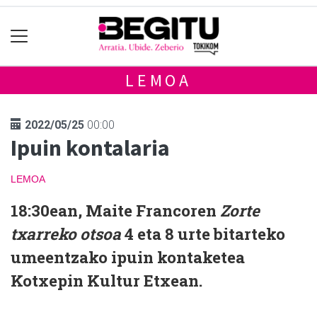
LEMOA
2022/05/25
00:00
Ipuin kontalaria
LEMOA
18:30ean, Maite Francoren
Zorte
txarreko otsoa
4 eta 8 urte bitarteko
umeentzako ipuin kontaketea
Kotxepin Kultur Etxean.