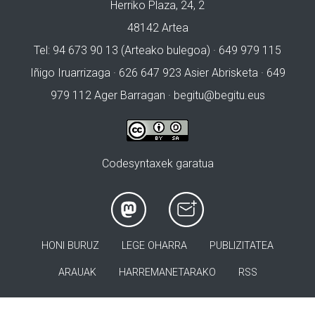
Herriko Plaza, 24, 2
48142 Artea
Tel: 94 673 90 13 (Arteako bulegoa) · 649 979 115
Iñigo Iruarrizaga · 626 647 923 Asier Abrisketa · 649
979 112 Ager Barragan ·
begitu@begitu.eus
Codesyntaxek garatua
HONI BURUZ
LEGE OHARRA
PUBLIZITATEA
ARAUAK
HARREMANETARAKO
RSS