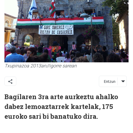
Txupinazoa 2013an//igorre sarean
Entzun
Bagilaren 3ra arte aurkeztu ahalko
dabez lemoaztarrek kartelak, 175
euroko sari bi banatuko dira.