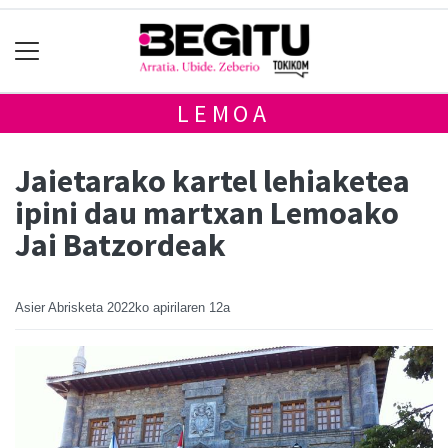
LEMOA
Jaietarako kartel lehiaketea
ipini dau martxan Lemoako
Jai Batzordeak
Asier Abrisketa
2022ko apirilaren 12a