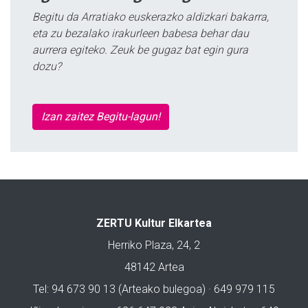
Begitu da Arratiako euskerazko aldizkari bakarra,
eta zu bezalako irakurleen babesa behar dau
aurrera egiteko. Zeuk be gugaz bat egin gura
dozu?
Izan zaitez Begitu-lagun!
ZERTU Kultur Elkartea
Herriko Plaza, 24, 2
48142 Artea
Tel: 94 673 90 13 (Arteako bulegoa) · 649 979 115