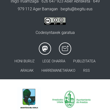
Iñigo Iruarrizaga · 626 647 923 Asier Abrisketa · 649
979 112 Ager Barragan ·
begitu@begitu.eus
Codesyntaxek garatua
HONI BURUZ
LEGE OHARRA
PUBLIZITATEA
ARAUAK
HARREMANETARAKO
RSS