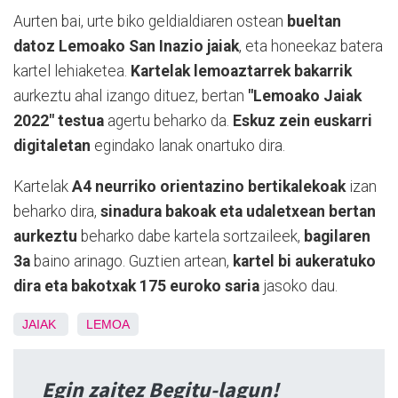
Aurten bai, urte biko geldialdiaren ostean
bueltan
datoz Lemoako San Inazio jaiak
, eta honeekaz batera
kartel lehiaketea.
Kartelak lemoaztarrek bakarrik
aurkeztu ahal izango dituez, bertan
"Lemoako Jaiak
2022" testua
agertu beharko da.
Eskuz zein euskarri
digitaletan
egindako lanak onartuko dira.
Kartelak
A4 neurriko orientazino bertikalekoak
izan
beharko dira,
sinadura bakoak eta udaletxean bertan
aurkeztu
beharko dabe kartela sortzaileek,
bagilaren
3a
baino arinago. Guztien artean,
kartel bi aukeratuko
dira eta bakotxak 175 euroko saria
jasoko dau.
JAIAK
LEMOA
Egin zaitez Begitu-lagun!