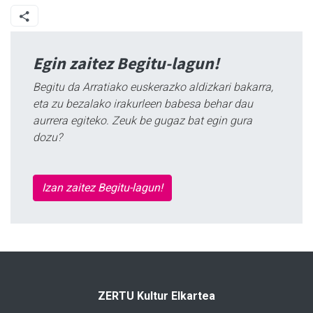
Egin zaitez Begitu-lagun!
Begitu da Arratiako euskerazko aldizkari bakarra,
eta zu bezalako irakurleen babesa behar dau
aurrera egiteko. Zeuk be gugaz bat egin gura
dozu?
Izan zaitez Begitu-lagun!
ZERTU Kultur Elkartea