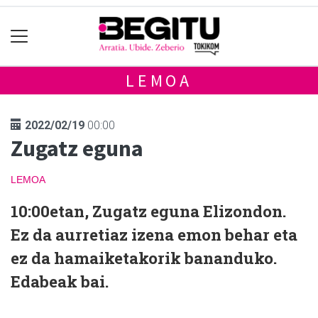
LEMOA
2022/02/19
00:00
Zugatz eguna
LEMOA
10:00etan, Zugatz eguna Elizondon.
Ez da aurretiaz izena emon behar eta
ez da hamaiketakorik bananduko.
Edabeak bai.