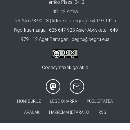
Herriko Plaza, 24, 2
48142 Artea
Tel: 94 673 90 13 (Arteako bulegoa) · 649 979 115
Iñigo Iruarrizaga · 626 647 923 Asier Abrisketa · 649
979 112 Ager Barragan ·
begitu@begitu.eus
Codesyntaxek garatua
HONI BURUZ
LEGE OHARRA
PUBLIZITATEA
ARAUAK
HARREMANETARAKO
RSS