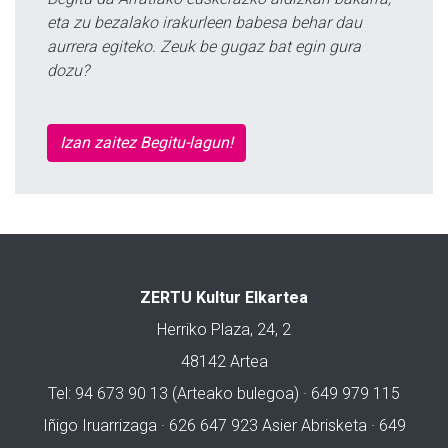
eta zu bezalako irakurleen babesa behar dau
aurrera egiteko. Zeuk be gugaz bat egin gura
dozu?
Izan zaitez Begitu-lagun!
ZERTU Kultur Elkartea
Herriko Plaza, 24, 2
48142 Artea
Tel: 94 673 90 13 (Arteako bulegoa) · 649 979 115
Iñigo Iruarrizaga · 626 647 923 Asier Abrisketa · 649