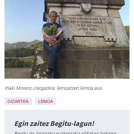
Iñaki Moreno.//argazkia: lemoatzen.lemoa.eus
GIZARTEA
LEMOA
Egin zaitez Begitu-lagun!
Begitu da Arratiako euskerazko aldizkari bakarra,