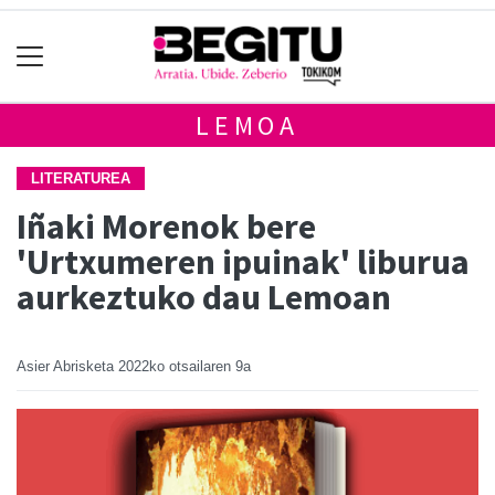
LEMOA
LITERATUREA
Iñaki Morenok bere
'Urtxumeren ipuinak' liburua
aurkeztuko dau Lemoan
Asier Abrisketa
2022ko otsailaren 9a