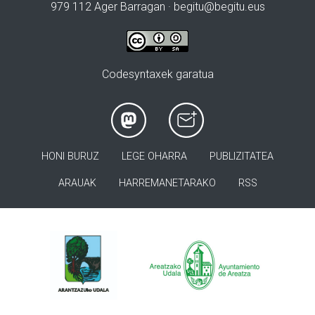
979 112 Ager Barragan ·
begitu@begitu.eus
Codesyntaxek garatua
HONI BURUZ
LEGE OHARRA
PUBLIZITATEA
ARAUAK
HARREMANETARAKO
RSS