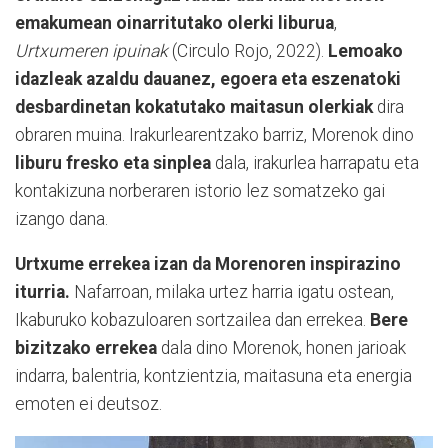
emakumean oinarritutako olerki liburua
,
Urtxumeren ipuinak
(Circulo Rojo, 2022).
Lemoako
idazleak azaldu dauanez, egoera eta eszenatoki
desbardinetan kokatutako maitasun olerkiak
dira
obraren muina. Irakurlearentzako barriz, Morenok dino
liburu fresko eta sinplea
dala, irakurlea harrapatu eta
kontakizuna norberaren istorio lez somatzeko gai
izango dana.
Urtxume errekea izan da Morenoren inspirazino
iturria.
Nafarroan, milaka urtez harria igatu ostean,
Ikaburuko kobazuloaren sortzailea dan errekea.
Bere
bizitzako errekea
dala dino Morenok, honen jarioak
indarra, balentria, kontzientzia, maitasuna eta energia
emoten ei deutsoz.