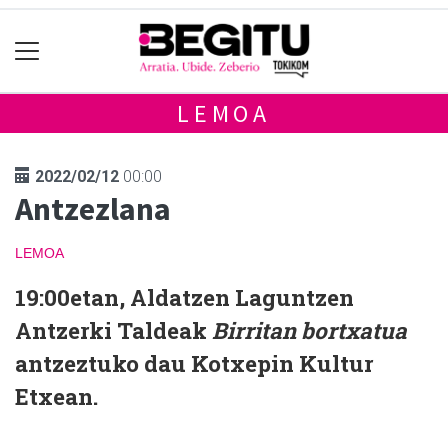
LEMOA
2022/02/12
00:00
Antzezlana
LEMOA
19:00etan, Aldatzen Laguntzen
Antzerki Taldeak
Birritan bortxatua
antzeztuko dau Kotxepin Kultur
Etxean.