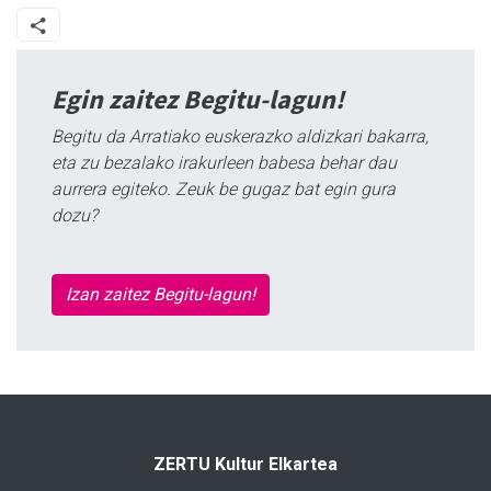
Egin zaitez Begitu-lagun!
Begitu da Arratiako euskerazko aldizkari bakarra,
eta zu bezalako irakurleen babesa behar dau
aurrera egiteko. Zeuk be gugaz bat egin gura
dozu?
Izan zaitez Begitu-lagun!
ZERTU Kultur Elkartea