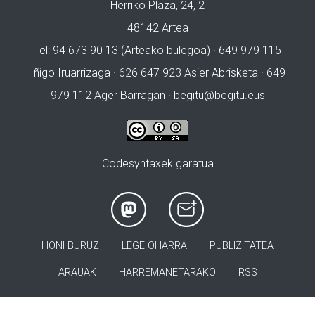
Herriko Plaza, 24, 2
48142 Artea
Tel: 94 673 90 13 (Arteako bulegoa) · 649 979 115
Iñigo Iruarrizaga · 626 647 923 Asier Abrisketa · 649
979 112 Ager Barragan ·
begitu@begitu.eus
Codesyntaxek garatua
HONI BURUZ
LEGE OHARRA
PUBLIZITATEA
ARAUAK
HARREMANETARAKO
RSS