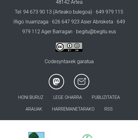
48142 Artea
Tel: 94 673 90 13 (Arteako bulegoa) · 649 979 115
Iñigo Iruarrizaga · 626 647 923 Asier Abrisketa · 649
979 112 Ager Barragan ·
begitu@begitu.eus
Codesyntaxek garatua
HONI BURUZ
LEGE OHARRA
PUBLIZITATEA
ARAUAK
HARREMANETARAKO
RSS