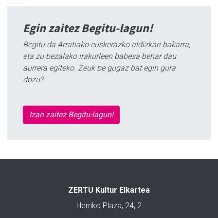
Egin zaitez Begitu-lagun!
Begitu da Arratiako euskerazko aldizkari bakarra,
eta zu bezalako irakurleen babesa behar dau
aurrera egiteko. Zeuk be gugaz bat egin gura
dozu?
Izan zaitez Begitu-lagun!
ZERTU Kultur Elkartea
Herriko Plaza, 24, 2