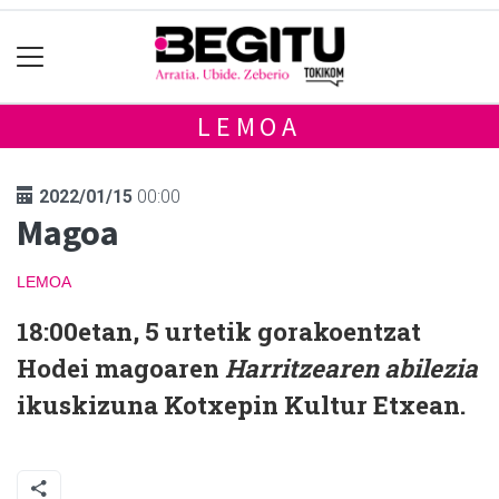
LEMOA
2022/01/15
00:00
Magoa
LEMOA
18:00etan, 5 urtetik gorakoentzat
Hodei magoaren
Harritzearen abilezia
ikuskizuna Kotxepin Kultur Etxean.