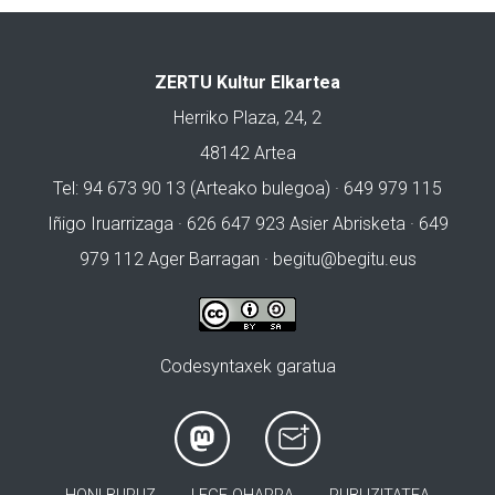
ZERTU Kultur Elkartea
Herriko Plaza, 24, 2
48142 Artea
Tel: 94 673 90 13 (Arteako bulegoa) · 649 979 115
Iñigo Iruarrizaga · 626 647 923 Asier Abrisketa · 649
979 112 Ager Barragan ·
begitu@begitu.eus
Codesyntaxek garatua