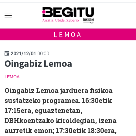
LEMOA
2021/12/01
00:00
Oingabiz Lemoa
LEMOA
Oingabiz Lemoa jarduera fisikoa
sustatzeko programea. 16:30etik
17:15era, eguaztenetan,
DBHkoentzako kiroldegian, izena
aurretik emon; 17:30etik 18:30era,