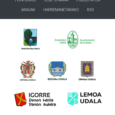
HONI BURUZ
LEGE OHARRA
PUBLIZITATEA
ARAUAK
HARREMANETARAKO
RSS