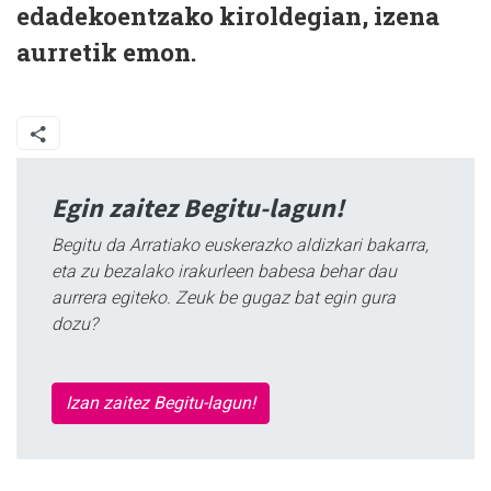
edadekoentzako kiroldegian, izena
aurretik emon.
Egin zaitez Begitu-lagun!
Begitu da Arratiako euskerazko aldizkari bakarra,
eta zu bezalako irakurleen babesa behar dau
aurrera egiteko. Zeuk be gugaz bat egin gura
dozu?
Izan zaitez Begitu-lagun!