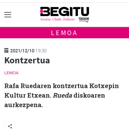
LEMOA
2021/12/10
19:30
Kontzertua
LEMOA
Rafa Ruedaren kontzertua Kotxepin
Kultur Etxean.
Rueda
diskoaren
aurkezpena.