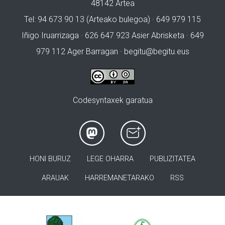
48142 Artea
Tel: 94 673 90 13 (Arteako bulegoa) · 649 979 115
Iñigo Iruarrizaga · 626 647 923 Asier Abrisketa · 649
979 112 Ager Barragan ·
begitu@begitu.eus
Codesyntaxek garatua
HONI BURUZ
LEGE OHARRA
PUBLIZITATEA
ARAUAK
HARREMANETARAKO
RSS