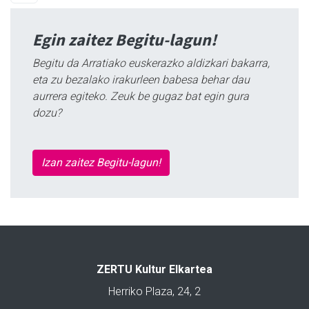
Egin zaitez Begitu-lagun!
Begitu da Arratiako euskerazko aldizkari bakarra,
eta zu bezalako irakurleen babesa behar dau
aurrera egiteko. Zeuk be gugaz bat egin gura
dozu?
Izan zaitez Begitu-lagun!
ZERTU Kultur Elkartea
Herriko Plaza, 24, 2