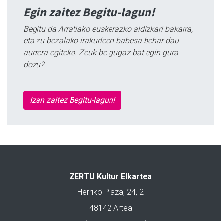
Egin zaitez Begitu-lagun!
Begitu da Arratiako euskerazko aldizkari bakarra,
eta zu bezalako irakurleen babesa behar dau
aurrera egiteko. Zeuk be gugaz bat egin gura
dozu?
Izan zaitez Begitu-lagun!
ZERTU Kultur Elkartea
Herriko Plaza, 24, 2
48142 Artea