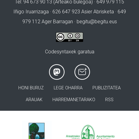
Tel: 94 673 90 13 (Arteako bulegoa) · 649 979 115
Iñigo Iruarrizaga · 626 647 923 Asier Abrisketa · 649
979 112 Ager Barragan ·
begitu@begitu.eus
Codesyntaxek garatua
HONI BURUZ
LEGE OHARRA
PUBLIZITATEA
ARAUAK
HARREMANETARAKO
RSS