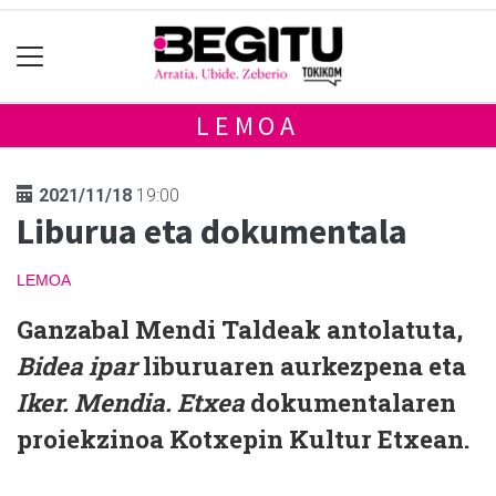
LEMOA
2021/11/18
19:00
Liburua eta dokumentala
LEMOA
Ganzabal Mendi Taldeak antolatuta,
Bidea ipar
liburuaren aurkezpena eta
Iker. Mendia. Etxea
dokumentalaren
proiekzinoa Kotxepin Kultur Etxean.