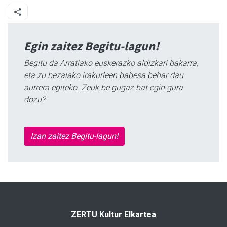
Egin zaitez Begitu-lagun!
Begitu da Arratiako euskerazko aldizkari bakarra,
eta zu bezalako irakurleen babesa behar dau
aurrera egiteko. Zeuk be gugaz bat egin gura
dozu?
Izan zaitez Begitu-lagun!
ZERTU Kultur Elkartea