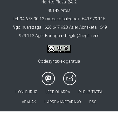
Herriko Plaza, 24, 2
48142 Artea
Tel: 94 673 90 13 (Arteako bulegoa) · 649 979 115
Iñigo Iruarrizaga · 626 647 923 Asier Abrisketa · 649
979 112 Ager Barragan ·
begitu@begitu.eus
Codesyntaxek garatua
HONI BURUZ
LEGE OHARRA
PUBLIZITATEA
ARAUAK
HARREMANETARAKO
RSS