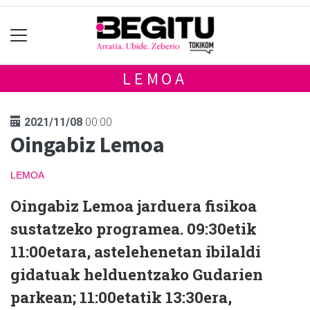
LEMOA
2021/11/08
00:00
Oingabiz Lemoa
LEMOA
Oingabiz Lemoa jarduera fisikoa
sustatzeko programea. 09:30etik
11:00etara, astelehenetan ibilaldi
gidatuak helduentzako Gudarien
parkean; 11:00etatik 13:30era,