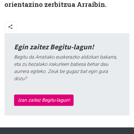
orientazino zerbitzua Arraibin.
Egin zaitez Begitu-lagun!
Begitu da Arratiako euskerazko aldizkari bakarra,
eta zu bezalako irakurleen babesa behar dau
aurrera egiteko. Zeuk be gugaz bat egin gura
dozu?
Izan zaitez Begitu-lagun!