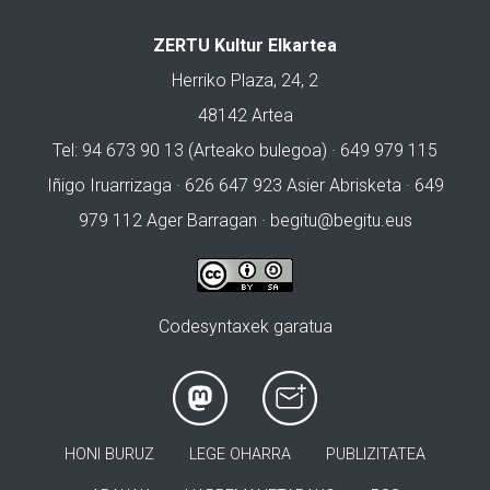
ZERTU Kultur Elkartea
Herriko Plaza, 24, 2
48142 Artea
Tel: 94 673 90 13 (Arteako bulegoa) · 649 979 115
Iñigo Iruarrizaga · 626 647 923 Asier Abrisketa · 649
979 112 Ager Barragan ·
begitu@begitu.eus
Codesyntaxek garatua
HONI BURUZ
LEGE OHARRA
PUBLIZITATEA