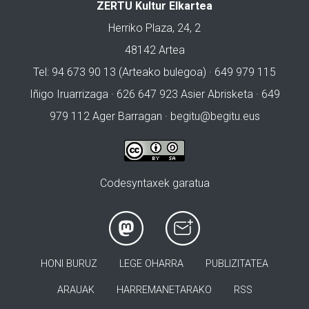
ZERTU Kultur Elkartea
Herriko Plaza, 24, 2
48142 Artea
Tel: 94 673 90 13 (Arteako bulegoa) · 649 979 115
Iñigo Iruarrizaga · 626 647 923 Asier Abrisketa · 649
979 112 Ager Barragan ·
begitu@begitu.eus
Codesyntaxek garatua
HONI BURUZ
LEGE OHARRA
PUBLIZITATEA
ARAUAK
HARREMANETARAKO
RSS