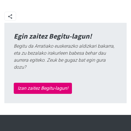
Egin zaitez Begitu-lagun!
Begitu da Arratiako euskerazko aldizkari bakarra,
eta zu bezalako irakurleen babesa behar dau
aurrera egiteko. Zeuk be gugaz bat egin gura
dozu?
Izan zaitez Begitu-lagun!