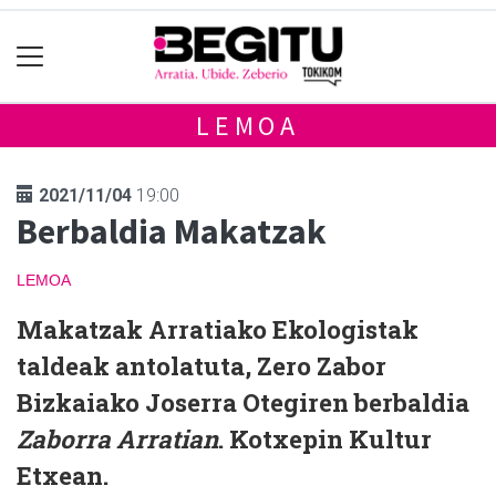
LEMOA
2021/11/04
19:00
Berbaldia Makatzak
LEMOA
Makatzak Arratiako Ekologistak
taldeak antolatuta, Zero Zabor
Bizkaiako Joserra Otegiren berbaldia
Zaborra Arratian
. Kotxepin Kultur
Etxean.