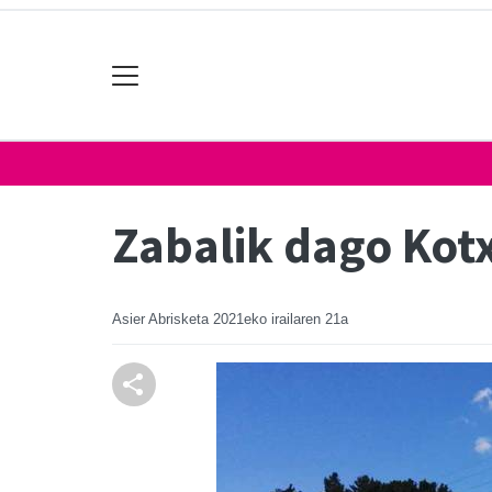
Zabalik dago Kotx
Asier Abrisketa
2021eko irailaren 21a