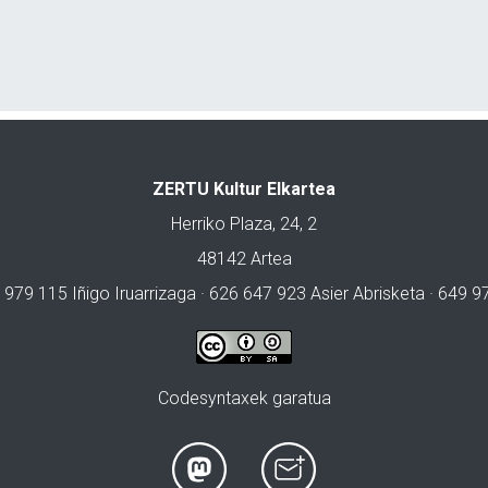
ZERTU Kultur Elkartea
Herriko Plaza, 24, 2
48142 Artea
 979 115 Iñigo Iruarrizaga · 626 647 923 Asier Abrisketa · 649 
Codesyntaxek garatua