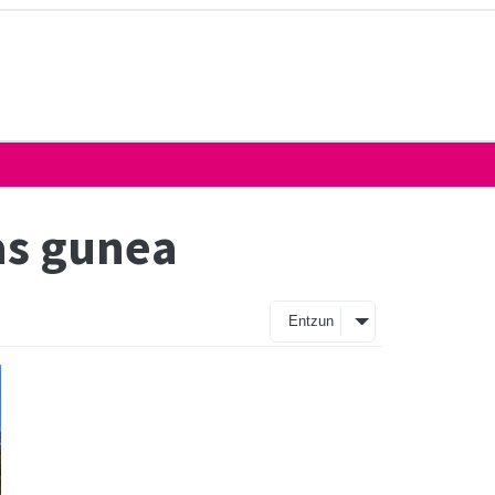
as gunea
Entzun