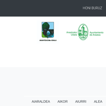
HONI BURUZ
AIARALDEA
AIKOR
AIURRI
ALEA