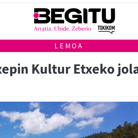
LEMOA
epin Kultur Etxeko jol