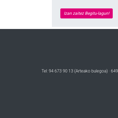
Izan zaitez Begitu-lagun!
Tel: 94 673 90 13 (Arteako bulegoa) · 649