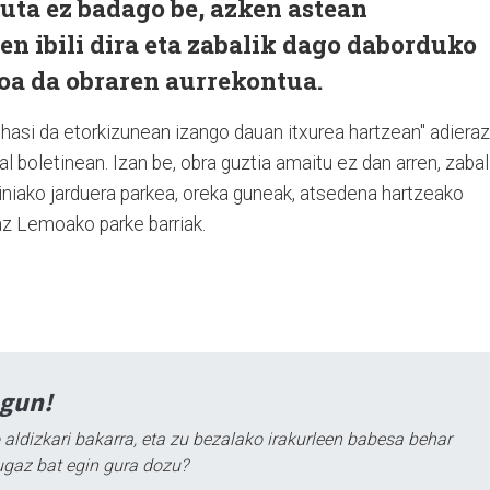
uta ez badago be, azken astean
en ibili dira eta zabalik dago daborduko
koa da obraren aurrekontua.
 hasi da etorkizunean izango dauan itxurea hartzean" adiera
boletinean. Izan be, obra guztia amaitu ez dan arren, zabal
iniako jarduera parkea, oreka guneak, atsedena hartzeako
az Lemoako parke barriak.
agun!
 aldizkari bakarra, eta zu bezalako irakurleen babesa behar
ugaz bat egin gura dozu?