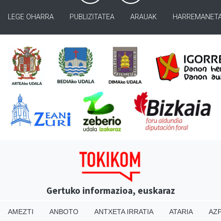
LEGE OHARRA
PUBLIZITATEA
ARAUAK
HARREMANET
Gertuko informazioa, euskaraz
AMEZTI
ANBOTO
ANTXETA IRRATIA
ATARIA
AZP