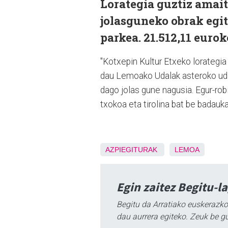
Lorategia guztiz amait
jolasguneko obrak egit
parkea. 21.512,11 euro
"Kotxepin Kultur Etxeko lorategia
dau Lemoako Udalak asteroko udal 
dago jolas gune nagusia. Egur-rob
txokoa eta tirolina bat be badauk
AZPIEGITURAK
LEMOA
Egin zaitez Begitu-l
Begitu da Arratiako euskerazko
dau aurrera egiteko. Zeuk be g