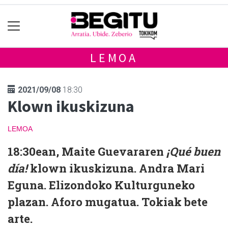
LEMOA
2021/09/08
18:30
Klown ikuskizuna
LEMOA
18:30ean, Maite Guevararen
¡Qué buen
día!
klown ikuskizuna. Andra Mari
Eguna. Elizondoko Kulturguneko
plazan. Aforo mugatua. Tokiak bete
arte.