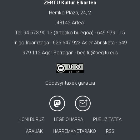
ZERTU Kultur Elkartea
Herriko Plaza, 24, 2
48142 Artea
Tel: 94 673 90 13 (Arteako bulegoa) · 649 979 115
Iñigo Iruarrizaga · 626 647 923 Asier Abrisketa · 649
979 112 Ager Barragan ·
begitu@begitu.eus
Codesyntaxek garatua
HONI BURUZ
LEGE OHARRA
PUBLIZITATEA
ARAUAK
HARREMANETARAKO
RSS