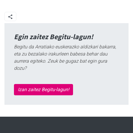
Egin zaitez Begitu-lagun!
Begitu da Arratiako euskerazko aldizkari bakarra,
eta zu bezalako irakurleen babesa behar dau
aurrera egiteko. Zeuk be gugaz bat egin gura
dozu?
Izan zaitez Begitu-lagun!