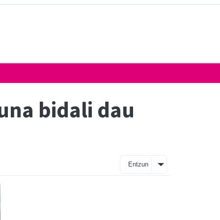
una bidali dau
Entzun