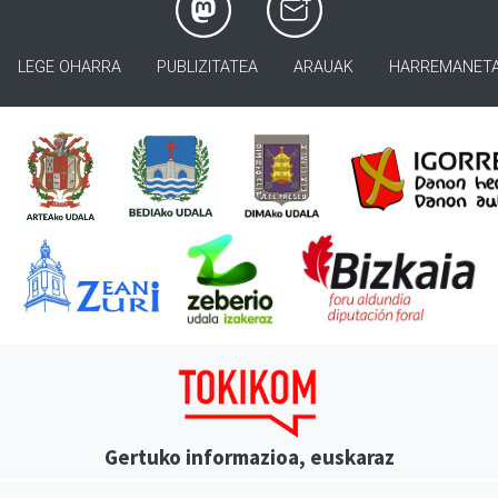
LEGE OHARRA
PUBLIZITATEA
ARAUAK
HARREMANET
Gertuko informazioa, euskaraz