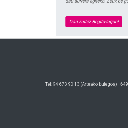
dau aurrera egiteko. Zeuk be g
Izan zaitez Begitu-lagun!
Tel: 94 673 90 13 (Arteako bulegoa) · 649