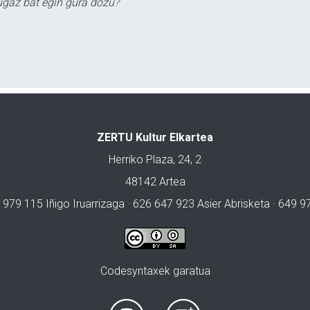
ugaz bat egin gura dozu?
ZERTU Kultur Elkartea
Herriko Plaza, 24, 2
48142 Artea
 979 115 Iñigo Iruarrizaga · 626 647 923 Asier Abrisketa · 649 
Codesyntaxek garatua