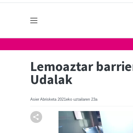
Lemoaztar barrie
Udalak
Asier Abrisketa
2021eko uztailaren 23a