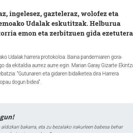
z, ingelesez, gazteleraz, wolofez eta
Lemoako Udalak eskutitzak. Helburua
etorria emon eta zerbitzuen gida ezetutera
ko Udalak harrera protokoloa. Baina pandemiaren gora-
go da ekitaldia aurrez aurre egin. Marian Garay Gizarte Ekintz
batzia: "Gutunaren eta gidaren bidalketea dira Harrera
topau dogun bidea".
agun!
 aldizkari bakarra, eta zu bezalako irakurleen babesa behar