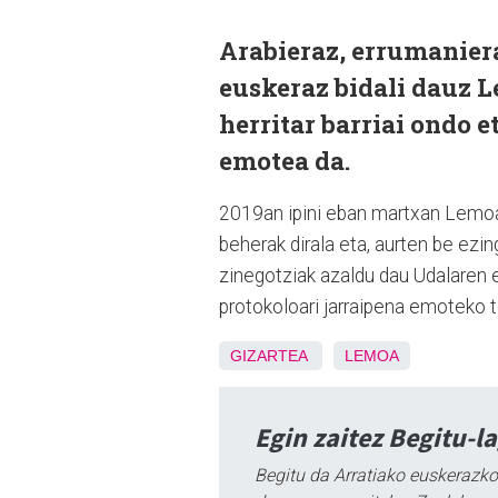
Arabieraz, errumaniera
euskeraz bidali dauz 
herritar barriai ondo 
emotea da.
2019an ipini eban martxan Lemoa
beherak dirala eta, aurten be ezin
zinegotziak azaldu dau Udalaren e
protokoloari jarraipena emoteko 
GIZARTEA
LEMOA
Egin zaitez Begitu-l
Begitu da Arratiako euskerazko