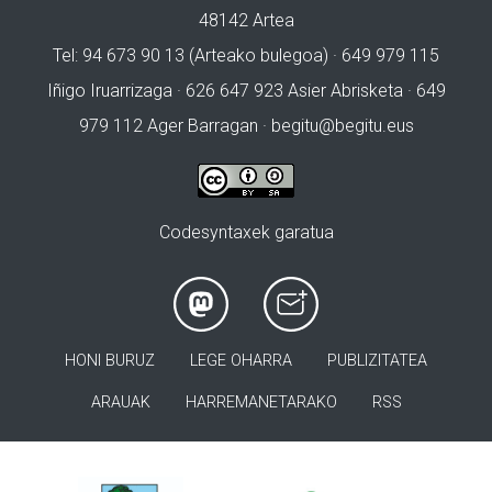
48142 Artea
Tel: 94 673 90 13 (Arteako bulegoa) · 649 979 115
Iñigo Iruarrizaga · 626 647 923 Asier Abrisketa · 649
979 112 Ager Barragan ·
begitu@begitu.eus
Codesyntaxek garatua
HONI BURUZ
LEGE OHARRA
PUBLIZITATEA
ARAUAK
HARREMANETARAKO
RSS