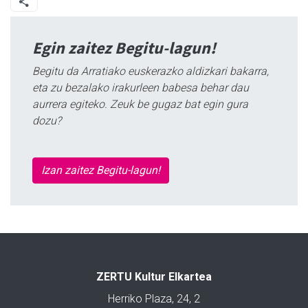
Egin zaitez Begitu-lagun!
Begitu da Arratiako euskerazko aldizkari bakarra,
eta zu bezalako irakurleen babesa behar dau
aurrera egiteko. Zeuk be gugaz bat egin gura
dozu?
Izan zaitez Begitu-lagun!
ZERTU Kultur Elkartea
Herriko Plaza, 24, 2