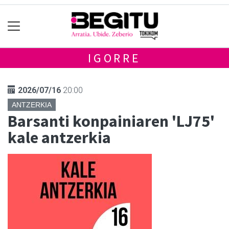
IGORRE
2026/07/16
20:00
ANTZERKIA
Barsanti konpainiaren 'LJ75'
kale antzerkia