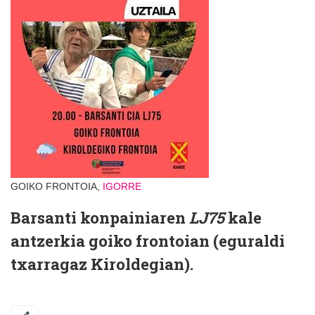
GOIKO FRONTOIA,
IGORRE
Barsanti konpainiaren
LJ75
kale
antzerkia goiko frontoian (eguraldi
txarragaz Kiroldegian).