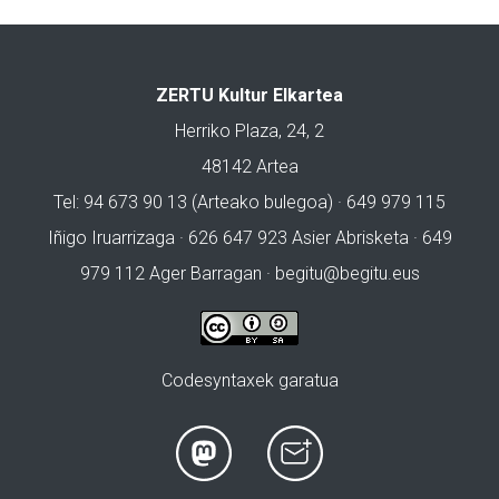
ZERTU Kultur Elkartea
Herriko Plaza, 24, 2
48142 Artea
Tel: 94 673 90 13 (Arteako bulegoa) · 649 979 115
Iñigo Iruarrizaga · 626 647 923 Asier Abrisketa · 649
979 112 Ager Barragan ·
begitu@begitu.eus
Codesyntaxek garatua