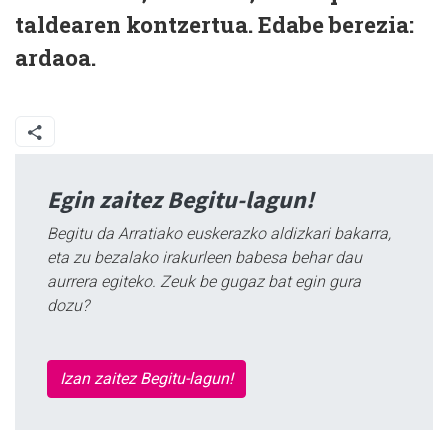
taldearen kontzertua. Edabe berezia:
ardaoa.
Egin zaitez Begitu-lagun!
Begitu da Arratiako euskerazko aldizkari bakarra,
eta zu bezalako irakurleen babesa behar dau
aurrera egiteko. Zeuk be gugaz bat egin gura
dozu?
Izan zaitez Begitu-lagun!