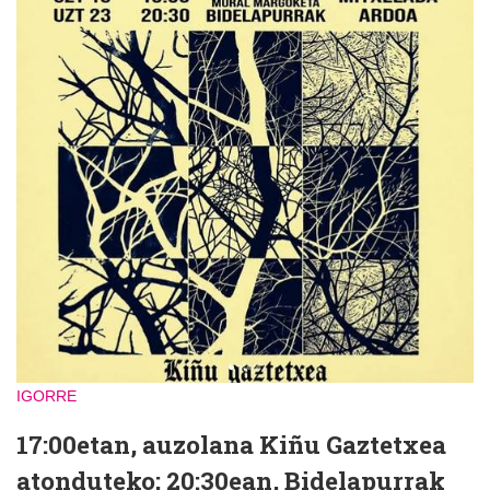
IGORRE
17:00etan, auzolana Kiñu Gaztetxea
atonduteko; 20:30ean, Bidelapurrak