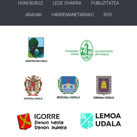
HONI BURUZ
LEGE OHARRA
PUBLIZITATEA
ARAUAK
HARREMANETARAKO
RSS