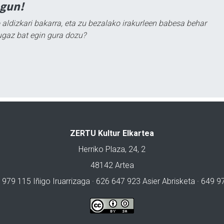
agun!
 aldizkari bakarra, eta zu bezalako irakurleen babesa behar
ugaz bat egin gura dozu?
ZERTU Kultur Elkartea
Herriko Plaza, 24, 2
48142 Artea
 979 115 Iñigo Iruarrizaga · 626 647 923 Asier Abrisketa · 649 