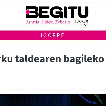
IGORRE
rku taldearen bagileko