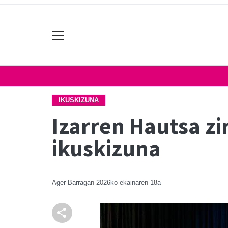
IKUSKIZUNA
Izarren Hautsa zi
ikuskizuna
Ager Barragan
2026ko ekainaren 18a