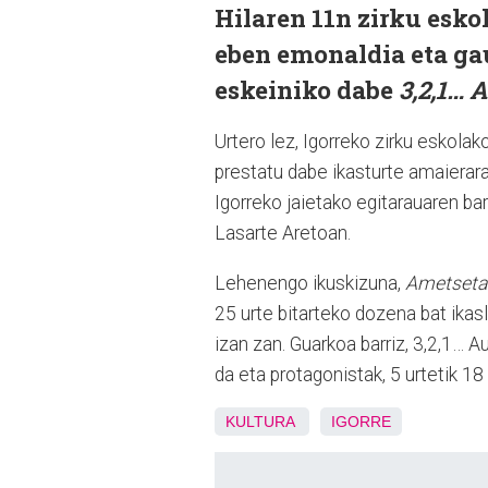
Hilaren 11n zirku esko
eben emonaldia eta gau
eskeiniko dabe
3,2,1… 
Urtero lez, Igorreko zirku eskola
prestatu dabe ikasturte amaierara
Igorreko jaietako egitarauaren bar
Lasarte Aretoan.
Lehenengo ikuskizuna,
Ametseta
25 urte bitarteko dozena bat ika
izan zan. Guarkoa barriz, 3,2,1… A
da eta protagonistak, 5 urtetik 18 
KULTURA
IGORRE