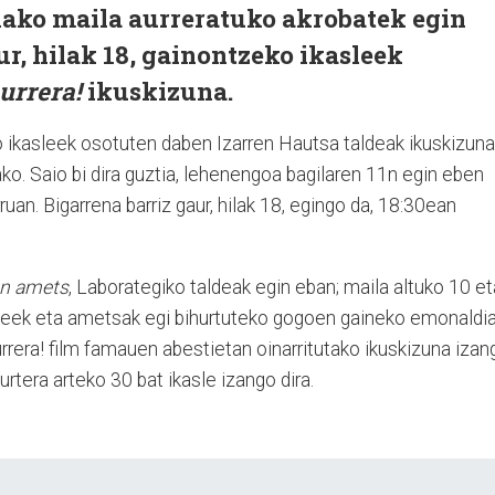
lako maila aurreratuko akrobatek egin
r, hilak 18, gainontzeko ikasleek
Aurrera!
ikuskizuna.
ko ikasleek osotuten daben Izarren Hautsa taldeak ikuskizuna
ko. Saio bi dira guztia, lehenengoa bagilaren 11n egin eben
ruan. Bigarrena barriz gaur, hilak 18, egingo da, 18:30ean
n amets
, Laborategiko taldeak egin eban; maila altuko 10 et
sleek eta ametsak egi bihurtuteko gogoen gaineko emonaldi
urrera! film famauen abestietan oinarritutako ikuskizuna izan
urtera arteko 30 bat ikasle izango dira.