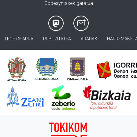
Codesyntaxek garatua
LEGE OHARRA
PUBLIZITATEA
ARAUAK
HARREMANET