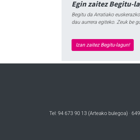
Egin zaitez Begitu-l
Begitu da Arratiako euskerazko
dau aurrera egiteko. Zeuk be g
Izan zaitez Begitu-lagun!
Tel: 94 673 90 13 (Arteako bulegoa) · 649