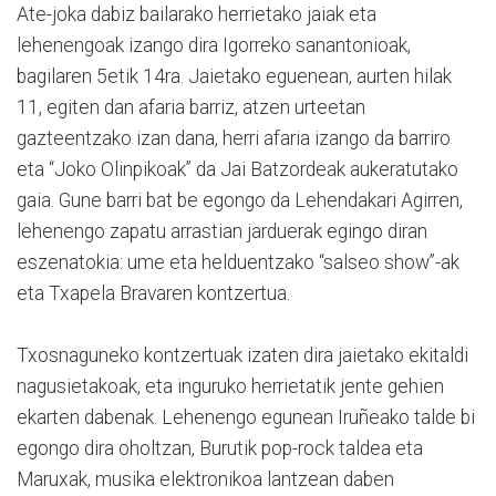
Ate-joka dabiz bailarako herrietako jaiak eta
lehenengoak izango dira Igorreko sanantonioak,
bagilaren 5etik 14ra. Jaietako eguenean, aurten hilak
11, egiten dan afaria barriz, atzen urteetan
gazteentzako izan dana, herri afaria izango da barriro
eta “Joko Olinpikoak” da Jai Batzordeak aukeratutako
gaia. Gune barri bat be egongo da Lehendakari Agirren,
lehenengo zapatu arrastian jarduerak egingo diran
eszenatokia: ume eta helduentzako “salseo show”-ak
eta Txapela Bravaren kontzertua.
Txosnaguneko kontzertuak izaten dira jaietako ekitaldi
nagusietakoak, eta inguruko herrietatik jente gehien
ekarten dabenak. Lehenengo egunean Iruñeako talde bi
egongo dira oholtzan, Burutik pop-rock taldea eta
Maruxak, musika elektronikoa lantzean daben