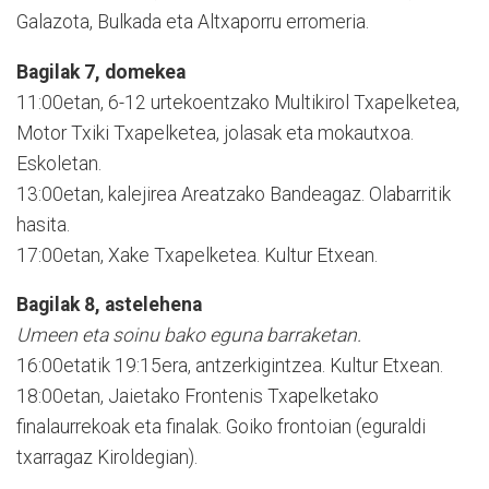
Galazota, Bulkada eta Altxaporru erromeria.
Bagilak 7, domekea
11:00etan, 6-12 urtekoentzako Multikirol Txapelketea,
Motor Txiki Txapelketea, jolasak eta mokautxoa.
Eskoletan.
13:00etan, kalejirea Areatzako Bandeagaz. Olabarritik
hasita.
17:00etan, Xake Txapelketea. Kultur Etxean.
Bagilak 8, astelehena
Umeen eta soinu bako eguna barraketan.
16:00etatik 19:15era, antzerkigintzea. Kultur Etxean.
18:00etan, Jaietako Frontenis Txapelketako
finalaurrekoak eta finalak. Goiko frontoian (eguraldi
txarragaz Kiroldegian).