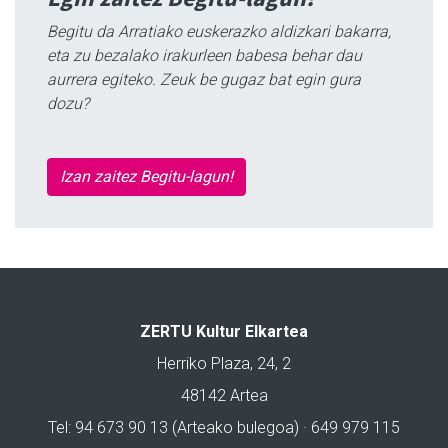
Begitu da Arratiako euskerazko aldizkari bakarra,
eta zu bezalako irakurleen babesa behar dau
aurrera egiteko. Zeuk be gugaz bat egin gura
dozu?
Izan zaitez Begitu-lagun!
ZERTU Kultur Elkartea
Herriko Plaza, 24, 2
48142 Artea
Tel: 94 673 90 13 (Arteako bulegoa) · 649 979 115