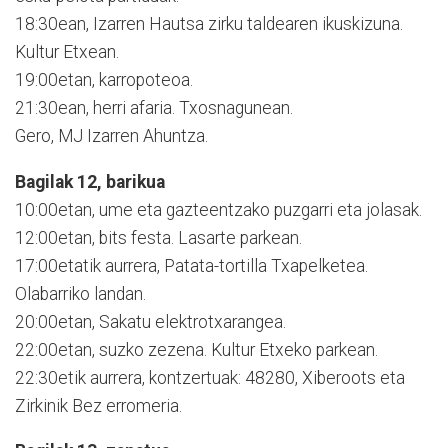
18:30ean, Izarren Hautsa zirku taldearen ikuskizuna.
Kultur Etxean.
19:00etan, karropoteoa.
21:30ean, herri afaria. Txosnagunean.
Gero, MJ Izarren Ahuntza.
Bagilak 12, barikua
10:00etan, ume eta gazteentzako puzgarri eta jolasak.
12:00etan, bits festa. Lasarte parkean.
17:00etatik aurrera, Patata-tortilla Txapelketea.
Olabarriko landan.
20:00etan, Sakatu elektrotxarangea.
22:00etan, suzko zezena. Kultur Etxeko parkean.
22:30etik aurrera, kontzertuak: 48280, Xiberoots eta
Zirkinik Bez erromeria.