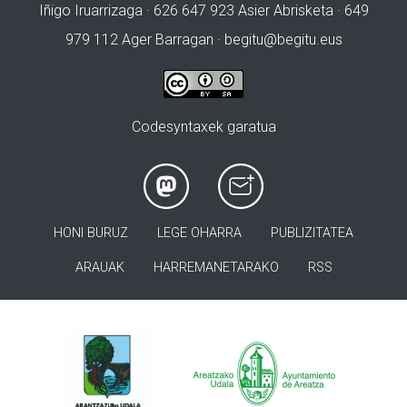
Iñigo Iruarrizaga · 626 647 923 Asier Abrisketa · 649
979 112 Ager Barragan ·
begitu@begitu.eus
Codesyntaxek garatua
HONI BURUZ
LEGE OHARRA
PUBLIZITATEA
ARAUAK
HARREMANETARAKO
RSS