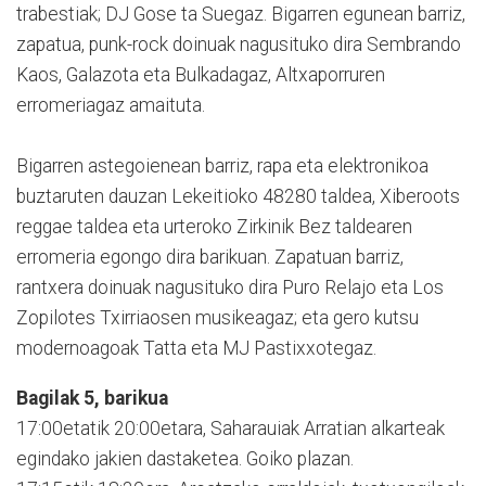
trabestiak; DJ Gose ta Suegaz. Bigarren egunean barriz,
zapatua, punk-rock doinuak nagusituko dira Sembrando
Kaos, Galazota eta Bulkadagaz, Altxaporruren
erromeriagaz amaituta.
Bigarren astegoienean barriz, rapa eta elektronikoa
buztaruten dauzan Lekeitioko 48280 taldea, Xiberoots
reggae taldea eta urteroko Zirkinik Bez taldearen
erromeria egongo dira barikuan. Zapatuan barriz,
rantxera doinuak nagusituko dira Puro Relajo eta Los
Zopilotes Txirriaosen musikeagaz; eta gero kutsu
modernoagoak Tatta eta MJ Pastixxotegaz.
Bagilak 5, barikua
17:00etatik 20:00etara, Saharauiak Arratian alkarteak
egindako jakien dastaketea. Goiko plazan.