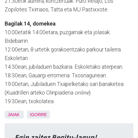
21:30etik aurrera, kontzertuak: Puro Relajo, Los
Zopilotes Txirriaos, Tatta eta MJ Pastixxote.
Bagilak 14, domekea
10:00etatik 14:00etara, puzgarriak eta jolasak.
Bidebarrin.
12:00etan, 8 urtetik gorakoentzako parkour tailerra.
Eskoletan.
14:30ean, jubiladuen bazkaria. Eskoletako aterpean.
18:30ean, Gauargi erromeria. Txosnagunean.
19:00etan, Jubiladuen Txapelketako sari banaketea
(Kuadrillen arteko Olinpiadena
online
).
19:30ean, txokolatea.
JAIAK
IGORRE
Egin zaitez Begitu-lagun!