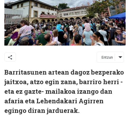
Entzun
Barritasunen artean dagoz bezperako
jaitxoa, atzo egin zana, barriro herri -
eta ez gazte- mailakoa izango dan
afaria eta Lehendakari Agirren
egingo diran jarduerak.