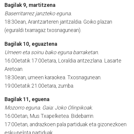
Bagilak 9, martitzena
Baserritarrez janzteko eguna.
18:30ean, Arantzarteren jantzaldia. Goiko plazan
(eguraldi txarragaz txosnagunean).
Bagilak 10, eguaztena
Umeen eta soinu bako eguna barraketan.
16:00etatik 17:00etara, Loraldia antzezlana. Lasarte
Aretoan.
18:30ean, umeen karaokea. Txosnagunean.
19:00etatik 21:00etara, zumba.
Bagilak 11, eguena
Mozorro eguna. Gaia: Joko Olinpikoak.
16:00etan, Mus Txapelketea. Bidebarrin.
17:00etan, andrazkoen pala partiduak eta gizonezkoen
esku-pelota partiduak.