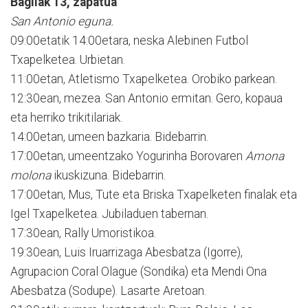
Bagilak 13, zapatua
San Antonio eguna.
09:00etatik 14:00etara, neska Alebinen Futbol
Txapelketea. Urbietan.
11:00etan, Atletismo Txapelketea. Orobiko parkean.
12:30ean, mezea. San Antonio ermitan. Gero, kopaua
eta herriko trikitilariak.
14:00etan, umeen bazkaria. Bidebarrin.
17:00etan, umeentzako Yogurinha Borovaren
Amona
molona
ikuskizuna. Bidebarrin.
17:00etan, Mus, Tute eta Briska Txapelketen finalak eta
Igel Txapelketea. Jubiladuen tabernan.
17:30ean, Rally Umoristikoa.
19:30ean, Luis Iruarrizaga Abesbatza (Igorre),
Agrupacion Coral Olague (Sondika) eta Mendi Ona
Abesbatza (Sodupe). Lasarte Aretoan.