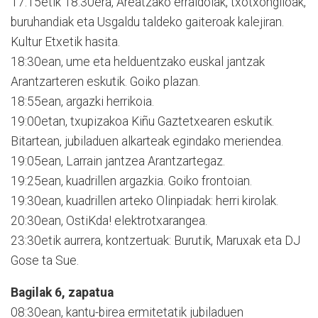
17:15etik 18:30era, Areatzako erraldoiak, txotxongiloak,
buruhandiak eta Usgaldu taldeko gaiteroak kalejiran.
Kultur Etxetik hasita.
18:30ean, ume eta helduentzako euskal jantzak
Arantzarteren eskutik. Goiko plazan.
18:55ean, argazki herrikoia.
19:00etan, txupizakoa Kiñu Gaztetxearen eskutik.
Bitartean, jubiladuen alkarteak egindako meriendea.
19:05ean, Larrain jantzea Arantzartegaz.
19:25ean, kuadrillen argazkia. Goiko frontoian.
19:30ean, kuadrillen arteko Olinpiadak: herri kirolak.
20:30ean, OstiKda! elektrotxarangea.
23:30etik aurrera, kontzertuak: Burutik, Maruxak eta DJ
Gose ta Sue.
Bagilak 6, zapatua
08:30ean, kantu-birea ermitetatik jubiladuen