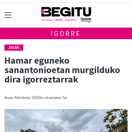
IGORRE
JAIAK
Hamar eguneko
sanantonioetan murgilduko
dira igorreztarrak
Asier Abrisketa
2026ko ekainaren 5a