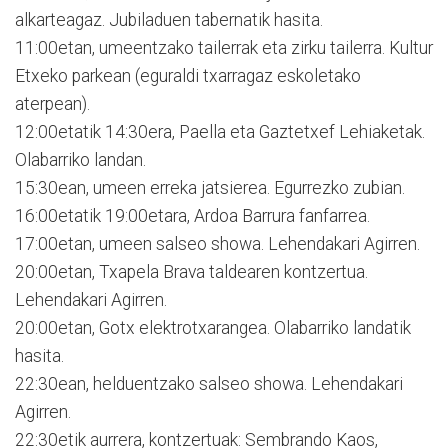
alkarteagaz. Jubiladuen tabernatik hasita.
11:00etan, umeentzako tailerrak eta zirku tailerra. Kultur
Etxeko parkean (eguraldi txarragaz eskoletako
aterpean).
12:00etatik 14:30era, Paella eta Gaztetxef Lehiaketak.
Olabarriko landan.
15:30ean, umeen erreka jatsierea. Egurrezko zubian.
16:00etatik 19:00etara, Ardoa Barrura fanfarrea.
17:00etan, umeen salseo showa. Lehendakari Agirren.
20:00etan, Txapela Brava taldearen kontzertua.
Lehendakari Agirren.
20:00etan, Gotx elektrotxarangea. Olabarriko landatik
hasita.
22:30ean, helduentzako salseo showa. Lehendakari
Agirren.
22:30etik aurrera, kontzertuak: Sembrando Kaos,