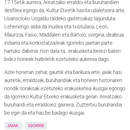
17:15etik aurrera, Areatzako erraldoi eta buruhandien
desfilea egingo da, Kultur Etxetik hasita udaletxera arte,
Usansoloko Usgaldu taldeko gaiteroakaz lagunduta.
Lehenengo aldia da Inudea eta txistularia, Leon,
Maurizia, Fasio, Maddalen eta Bartolo, sorgina, deabrua,
indiarra eta konkistatzaileak Igorreko jaietan parte
hartuko dabena. Hori dala-ta, erakusketa berezi baten
bidez honeek hurbiletik ezetuteko aukerea dago.
Aste honetan zehar, gaurtik eta barikura arte, jaiak hasi
aurretik, erraldoiak, buruhandiak eta honeen historiaren
nondik norakoak ezetuteko erakusketea ikusgai egongo
da Igorreko Kultur Etxeko erakusketa gelan. Areatzako
buruhandi eta erraldoiez gainera, Zuztertxu buruhandia
be egin da eta hau be badago ikusgai.
JAIAK
IGORRE