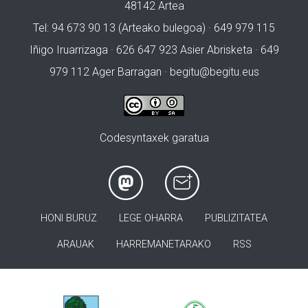
48142 Artea
Tel: 94 673 90 13 (Arteako bulegoa) · 649 979 115
Iñigo Iruarrizaga · 626 647 923 Asier Abrisketa · 649
979 112 Ager Barragan ·
begitu@begitu.eus
Codesyntaxek garatua
HONI BURUZ
LEGE OHARRA
PUBLIZITATEA
ARAUAK
HARREMANETARAKO
RSS