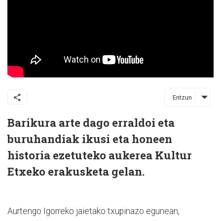
Entzun
Barikura arte dago erraldoi eta
buruhandiak ikusi eta honeen
historia ezetuteko aukerea Kultur
Etxeko erakusketa gelan.
Aurtengo Igorreko jaietako txupinazo egunean,