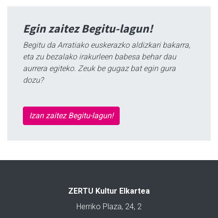
Egin zaitez Begitu-lagun!
Begitu da Arratiako euskerazko aldizkari bakarra,
eta zu bezalako irakurleen babesa behar dau
aurrera egiteko. Zeuk be gugaz bat egin gura
dozu?
Izan zaitez Begitu-lagun!
ZERTU Kultur Elkartea
Herriko Plaza, 24, 2