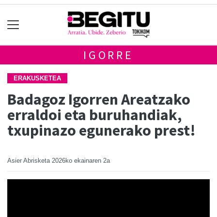
IGORRE
ERAKUSKETEA
Badagoz Igorren Areatzako
erraldoi eta buruhandiak,
txupinazo egunerako prest!
Asier Abrisketa
2026ko ekainaren 2a