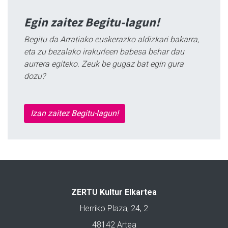
Egin zaitez Begitu-lagun!
Begitu da Arratiako euskerazko aldizkari bakarra,
eta zu bezalako irakurleen babesa behar dau
aurrera egiteko. Zeuk be gugaz bat egin gura
dozu?
Izan zaitez Begitu-lagun!
ZERTU Kultur Elkartea
Herriko Plaza, 24, 2
48142 Artea