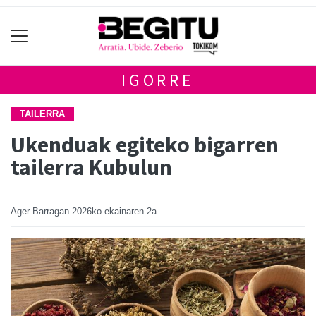
IGORRE
TAILERRA
Ukenduak egiteko bigarren
tailerra Kubulun
Ager Barragan
2026ko ekainaren 2a