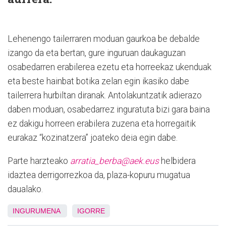
Lehenengo tailerraren moduan gaurkoa be debalde
izango da eta bertan, gure inguruan daukaguzan
osabedarren erabilerea ezetu eta horreekaz ukenduak
eta beste hainbat botika zelan egin ikasiko dabe
tailerrera hurbiltan diranak. Antolakuntzatik adierazo
daben moduan, osabedarrez inguratuta bizi gara baina
ez dakigu horreen erabilera zuzena eta horregaitik
eurakaz “kozinatzera” joateko deia egin dabe.
Parte harzteako
arratia_berba@aek.eus
helbidera
idaztea derrigorrezkoa da, plaza-kopuru mugatua
daualako.
INGURUMENA
IGORRE