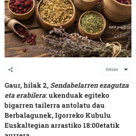
Entzun
Gaur, hilak 2,
Sendabelarren ezagutza
eta erabilera
: ukenduak egiteko
bigarren tailerra antolatu dau
Berbalagunek, Igorreko Kubulu
Euskaltegian arrastiko 18:00etatik
aurrera.