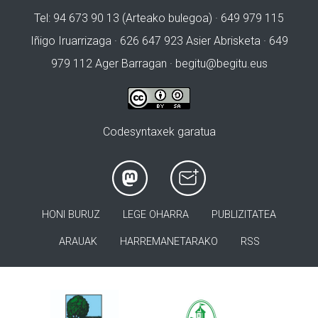
Tel: 94 673 90 13 (Arteako bulegoa) · 649 979 115
Iñigo Iruarrizaga · 626 647 923 Asier Abrisketa · 649
979 112 Ager Barragan ·
begitu@begitu.eus
Codesyntaxek garatua
HONI BURUZ
LEGE OHARRA
PUBLIZITATEA
ARAUAK
HARREMANETARAKO
RSS