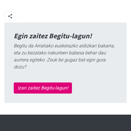
Egin zaitez Begitu-lagun!
Begitu da Arratiako euskerazko aldizkari bakarra,
eta zu bezalako irakurleen babesa behar dau
aurrera egiteko. Zeuk be gugaz bat egin gura
dozu?
Izan zaitez Begitu-lagun!