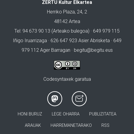
ZERTU Kultur Elkartea
Herriko Plaza, 24, 2
48142 Artea
Tel: 94 673 90 13 (Arteako bulegoa) · 649 979 115
Iñigo Iruarrizaga · 626 647 923 Asier Abrisketa · 649
979 112 Ager Barragan ·
begitu@begitu.eus
Codesyntaxek garatua
HONI BURUZ
LEGE OHARRA
PUBLIZITATEA
ARAUAK
HARREMANETARAKO
RSS