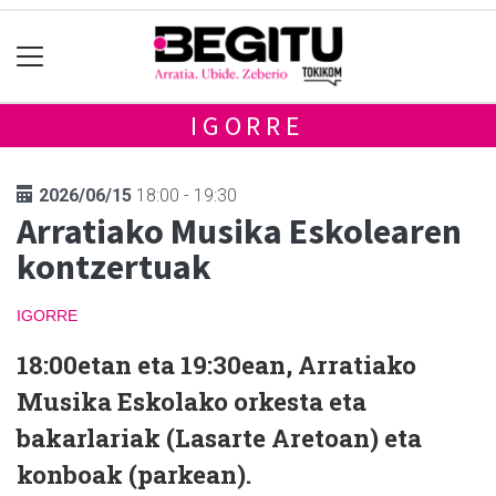
IGORRE
2026/06/15
18:00 - 19:30
Arratiako Musika Eskolearen
kontzertuak
IGORRE
18:00etan eta 19:30ean, Arratiako
Musika Eskolako orkesta eta
bakarlariak (Lasarte Aretoan) eta
konboak (parkean).