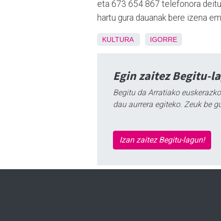
eta 673 654 867 telefonora deit
hartu gura dauanak bere izena e
KULTURA
IGORRE
Egin zaitez Begitu-l
Begitu da Arratiako euskerazko
dau aurrera egiteko. Zeuk be g
Izan zaitez Begitu-lagun!