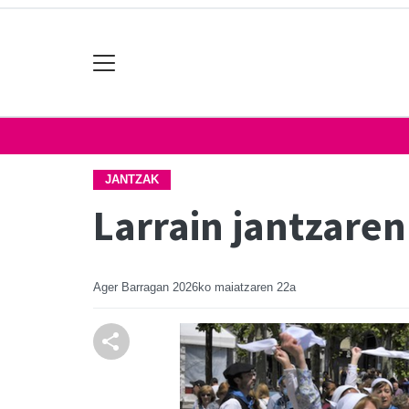
JANTZAK
Larrain jantzaren
Ager Barragan
2026ko maiatzaren 22a