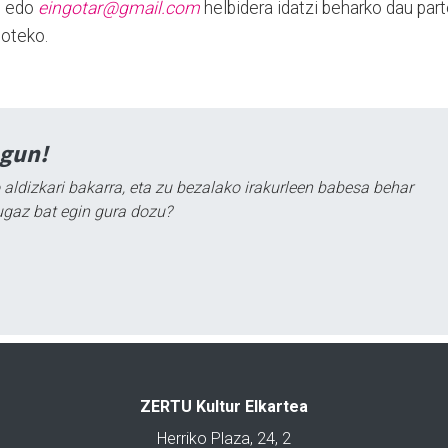
u edo
eingotar@gmail.com
helbidera idatzi beharko dau par
moteko.
agun!
 aldizkari bakarra, eta zu bezalako irakurleen babesa behar
ugaz bat egin gura dozu?
ZERTU Kultur Elkartea
Herriko Plaza, 24, 2