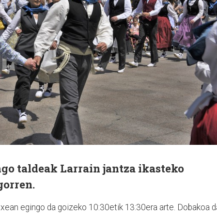
go taldeak Larrain jantza ikasteko
gorren.
txean egingo da goizeko 10:30etik 13:30era arte. Dobakoa d