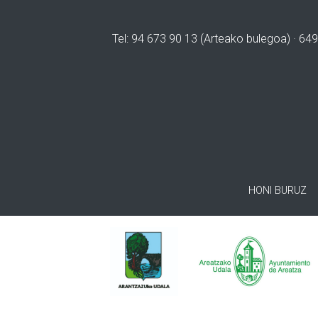
Tel: 94 673 90 13 (Arteako bulegoa) · 649
HONI BURUZ