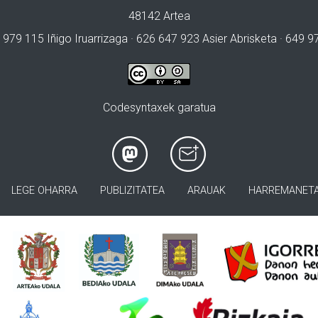
48142 Artea
 979 115 Iñigo Iruarrizaga · 626 647 923 Asier Abrisketa · 649 
Codesyntaxek garatua
LEGE OHARRA
PUBLIZITATEA
ARAUAK
HARREMANET