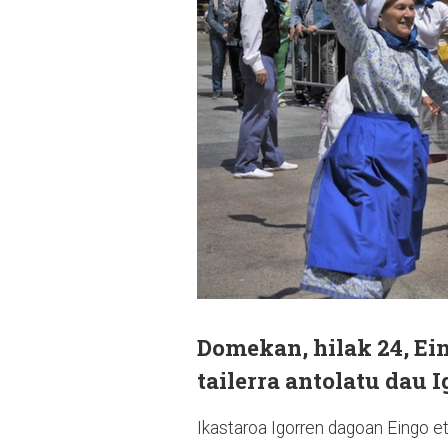
Domekan, hilak 24, Ein
tailerra antolatu dau I
Ikastaroa Igorren dagoan Eingo e