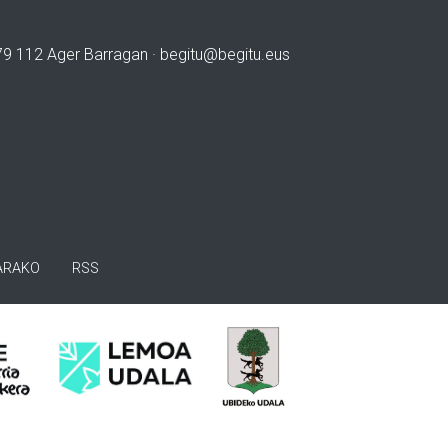
979 112 Ager Barragan ·
begitu@begitu.eus
ARAKO
RSS